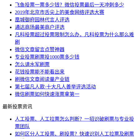
飞鱼投票一票多少钱？微信投票最后一天冲刺多少
2019年北京市舌尖上的美食网络评选大赛
凰城御府园林代言人评选
通达商场最美商户评选
凡科投票超过投票限制怎么办，凡科投票为什么那么难
刷
微信文章留言点赞神器
专业投票刷票投1000票多少钱
怎么请水军刷票
花钱投票能不能看出来
刷微信文章阅读量产业链
第七届凡人歌·十大凡人善举评选活动
微信刷票如何快速涨票拿第一
最新投票资讯
人工投票、人工拉票怎么判断？一招识破刷票与专业投
票团队
如何区分人工投票、刷投票？快速识别人工拉票及刷票