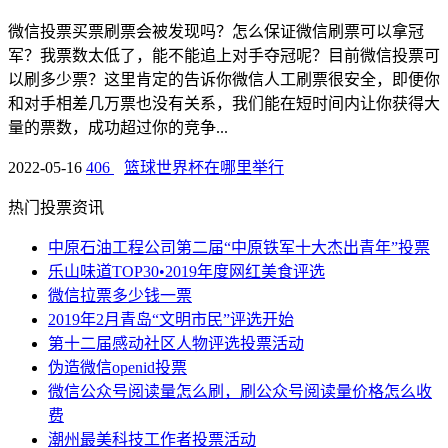
微信投票买票刷票会被发现吗？怎么保证微信刷票可以拿冠
军？我票数太低了，能不能追上对手夺冠呢？目前微信投票可
以刷多少票？这里肯定的告诉你微信人工刷票很安全，即便你
和对手相差几万票也没有关系，我们能在短时间内让你获得大
量的票数，成功超过你的竞争...
2022-05-16
406
篮球世界杯在哪里举行
热门投票资讯
中原石油工程公司第二届“中原铁军十大杰出青年”投票
乐山味道TOP30•2019年度网红美食评选
微信拉票多少钱一票
2019年2月青岛“文明市民”评选开始
第十二届感动社区人物评选投票活动
伪造微信openid投票
微信公众号阅读量怎么刷，刷公众号阅读量价格怎么收
费
潮州最美科技工作者投票活动