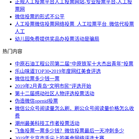
正规人工投票平台人工投票网站-专业投票平台-人工投
票网
微信投票的形式不公平
人工投票微信投票网络投票_人工拉票平台_微信代投票
人工
幼儿园免费提供奖品办投票活动是骗局
热门内容
中原石油工程公司第二届“中原铁军十大杰出青年”投票
乐山味道TOP30•2019年度网红美食评选
微信拉票多少钱一票
2019年2月青岛“文明市民”评选开始
第十二届感动社区人物评选投票活动
伪造微信openid投票
微信公众号阅读量怎么刷，刷公众号阅读量价格怎么收
费
潮州最美科技工作者投票活动
飞鱼投票一票多少钱？微信投票最后一天冲刺多少
2019年北京市舌尖上的美食网络评选大赛