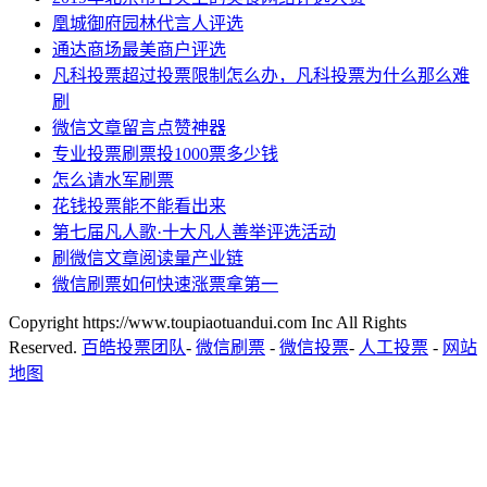
凰城御府园林代言人评选
通达商场最美商户评选
凡科投票超过投票限制怎么办，凡科投票为什么那么难
刷
微信文章留言点赞神器
专业投票刷票投1000票多少钱
怎么请水军刷票
花钱投票能不能看出来
第七届凡人歌·十大凡人善举评选活动
刷微信文章阅读量产业链
微信刷票如何快速涨票拿第一
Copyright https://www.toupiaotuandui.com Inc All Rights
Reserved.
百皓投票团队
-
微信刷票
-
微信投票
-
人工投票
-
网站
地图