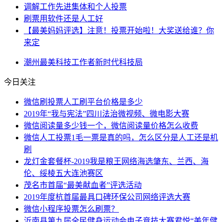
调解工作先进集体和个人投票
刷票用软件还是人工好
【最美妈妈评选】注意！投票开始啦！大奖送给谁？你
来定
潮州
最美
科技工作者
新时代
科技局
今日关注
微信刷投票人工刷平台价格是多少
2019年“我与宪法”四川法治微视频、微电影大赛
微信阅读量多少钱一个，微信阅读量价格怎么收费
微信人工投票1毛一票是真的吗，怎么区分是人工还是机
刷
龙灯金套餐杯-2019我是粮王网络海选肇东、兰西、海
伦、绥棱五大连池赛区
茂名市首届“最美献血者”评选活动
2019年度杭首届最具口碑环保公司网络评选大赛
微信小程序投票怎么刷票？
沂南县第九届全民健身运动会电子竞技大赛君悦“美年健