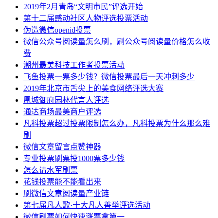
2019年2月青岛“文明市民”评选开始
第十二届感动社区人物评选投票活动
伪造微信openid投票
微信公众号阅读量怎么刷，刷公众号阅读量价格怎么收
费
潮州最美科技工作者投票活动
飞鱼投票一票多少钱？微信投票最后一天冲刺多少
2019年北京市舌尖上的美食网络评选大赛
凰城御府园林代言人评选
通达商场最美商户评选
凡科投票超过投票限制怎么办，凡科投票为什么那么难
刷
微信文章留言点赞神器
专业投票刷票投1000票多少钱
怎么请水军刷票
花钱投票能不能看出来
刷微信文章阅读量产业链
第七届凡人歌·十大凡人善举评选活动
微信刷票如何快速涨票拿第一