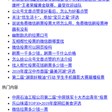
康杯”王者荣耀黄金联赛，最受欢迎战队
公众号文章点赞变好看后，怎么为好看点赞
关注“优生活十”，参加“宝贝之星”评选
说说免费微信刷票投票大师怎么用，免费微信刷投票神
器有没有
幽默励志的拉票口号
互相帮忙投票的微信群哪里找
微信投票可以网页投吗
刷票一千多少钱，刷票一千什么价格
怎么给公众号文章点赞的方法介绍
找人帮忙投票花钱刷票多少钱一票
2019年度汉中市首届“最美河湖”评选
第二届“湖南好粮油”行动 学生手机摄影大赛展播投票
热门内容
中原石油工程公司第二届“中原铁军十大杰出青年”投票
乐山味道TOP30•2019年度网红美食评选
微信拉票多少钱一票