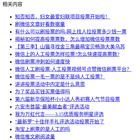
相关内容
知否知否，妇女最爱妇联项目投票开始啦！
刷微信文章好看数据量
有什么可以刷投票的吗-网上找人拉投票多少钱一票
揭秘如何提高投票票数，怎么增加微信投票票数
【第三季】山猫寻找金三角最萌宝贝畅游大美乌苏
微信上的人工投票怎样拉票?怎么快速提高票数?
微信刷票冲刺如何速度快
微信人工刷投票-人工投票视频号点赞微信刷票平台？
微信投票一毛一票的是不是纯人工投票？
讲讲投票活动中内定是什么意思
为了奖品买钱买票值得吗
第六届新华保险杯小小达人秀初赛人气节目投票
六安市首届“最美献血者”评选活动
我为万虹代言——3.15优质服务明星评选
“最新罗”十佳伴手礼评选活动投票开始了
淘宝上刷票的是人工的吗
微信推文刷阅读量