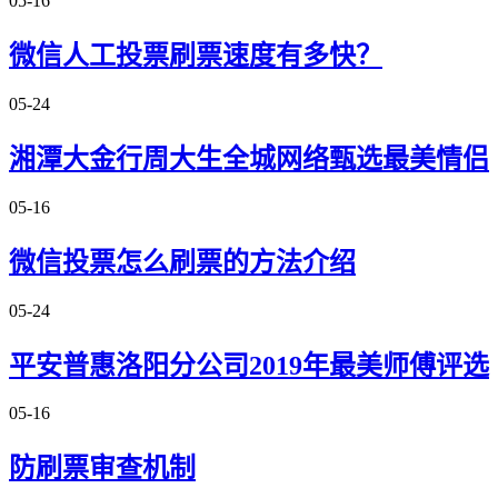
05-16
微信人工投票刷票速度有多快？
05-24
湘潭大金行周大生全城网络甄选最美情侣
05-16
微信投票怎么刷票的方法介绍
05-24
平安普惠洛阳分公司2019年最美师傅评选
05-16
防刷票审查机制