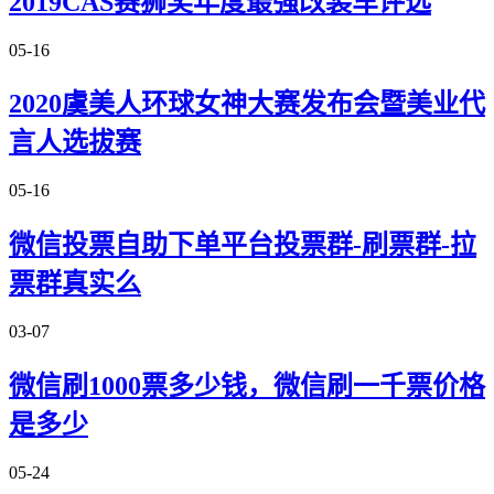
2019CAS赛狮奖年度最强改装车评选
05-16
2020虞美人环球女神大赛发布会暨美业代
言人选拔赛
05-16
微信投票自助下单平台投票群-刷票群-拉
票群真实么
03-07
微信刷1000票多少钱，微信刷一千票价格
是多少
05-24