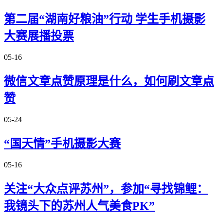
第二届“湖南好粮油”行动 学生手机摄影
大赛展播投票
05-16
微信文章点赞原理是什么，如何刷文章点
赞
05-24
“国天情”手机摄影大赛
05-16
关注“大众点评苏州”，参加“寻找锦鲤：
我镜头下的苏州人气美食PK”