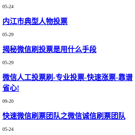
05-24
内江市典型人物投票
05-29
揭秘微信刷投票是用什么手段
05-29
微信人工投票刷-专业投票-快速涨票-靠谱
省心!
09-20
快速微信刷票团队之微信诚信刷票团队
05-24