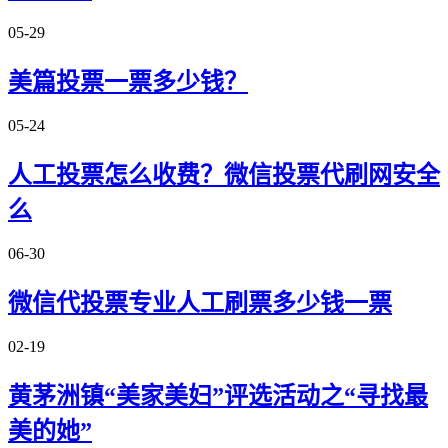
05-29
美篇投票一票多少钱？
05-24
人工投票怎么收费？微信投票代刷网安全
么
06-30
微信代投票专业人工刷票多少钱一票
02-19
黄茅洲镇“美家美妇”评选活动之“寻找最
美的她”