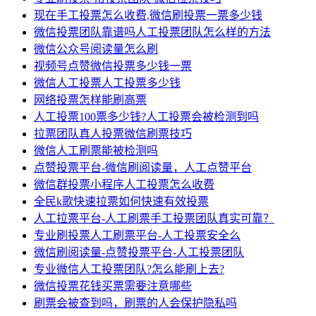
现在手工投票怎么收费,微信刷投票一票多少钱
微信投票团队靠谱吗人工投票团队怎么样的方法
微信公众号阅读量怎么刷
视频号点赞微信投票多少钱一票
微信人工投票人工投票多少钱
网络投票怎样能刷高票
人工投票100票多少钱?人工投票会被检测到吗
拉票团队真人投票微信刷票技巧
微信人工刷票能被检测吗
点赞投票平台-微信刷阅读量，人工点赞平台
微信群投票小程序人工投票怎么收费
全民k歌快速拉票如何快速有效投票
人工拉票平台-人工刷票手工投票团队真实可靠？
专业刷投票人工刷票平台-人工投票安全么
微信刷阅读量-点赞投票平台-人工投票团队
专业微信人工投票团队?怎么能刷上去?
微信投票花钱买票需要注意哪些
刷票会被查到吗，刷票的人会保护隐私吗