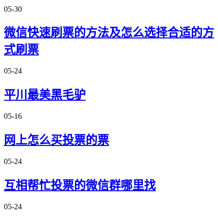
05-30
微信快速刷票的方法及怎么选择合适的方
式刷票
05-24
平川最美黑毛驴
05-16
网上怎么买投票的票
05-24
互相帮忙投票的微信群哪里找
05-24