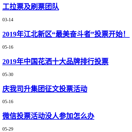
工拉票及刷票团队
03-14
2019年江北新区“最美奋斗者”投票开始！
05-16
2019年中国花洒十大品牌排行投票
05-30
庆我司升集团征文投票活动
05-16
微信投票活动没人参加怎么办
05-29