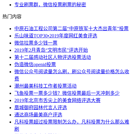
专业刷票群，微信投票刷票的秘密
热门内容
中原石油工程公司第二届“中原铁军十大杰出青年”投票
乐山味道TOP30•2019年度网红美食评选
微信拉票多少钱一票
2019年2月青岛“文明市民”评选开始
第十二届感动社区人物评选投票活动
伪造微信openid投票
微信公众号阅读量怎么刷，刷公众号阅读量价格怎么收
费
潮州最美科技工作者投票活动
飞鱼投票一票多少钱？微信投票最后一天冲刺多少
2019年北京市舌尖上的美食网络评选大赛
凰城御府园林代言人评选
通达商场最美商户评选
凡科投票超过投票限制怎么办，凡科投票为什么那么难
刷