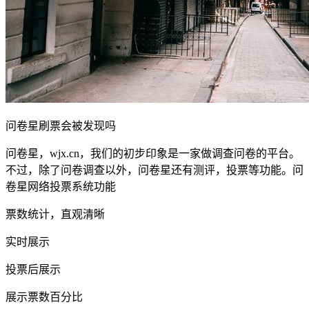
问卷星刷票会被发现吗
问卷星，wjx.cn，我们的初步印象是一家做调查问卷的平台。
不过，除了问卷调查以外，问卷星还有测评，投票等功能。问
卷星网络投票系统功能
票数统计，直观清晰
实时展示
投票后展示
展示票数百分比