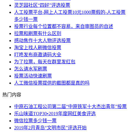
灵芝园社区“四好”评选投票
人工投票平台-网上人工投票10元1000票假的-人工投票
多少钱一票
投票行业每个位置都不容易，来自审图员的自述
拉票和刷票有什么区别
感动焦作十大人物评选投票
淘宝上找人刷微信投票
叮咚发布商邀请码大全
为了拉票，每天在群里发红包
怎么请水军刷票
投票活动快速刷票
人工微信投票提供的截图都是真的吗
热门内容
中原石油工程公司第二届“中原铁军十大杰出青年”投票
乐山味道TOP30•2019年度网红美食评选
微信拉票多少钱一票
2019年2月青岛“文明市民”评选开始