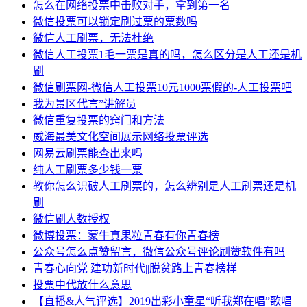
怎么在网络投票中击败对手，拿到第一名
微信投票可以锁定刷过票的票数吗
微信人工刷票，无法杜绝
微信人工投票1毛一票是真的吗，怎么区分是人工还是机
刷
微信刷票网-微信人工投票10元1000票假的-人工投票吧
我为景区代言”讲解员
微信重复投票的窍门和方法
威海最美文化空间展示网络投票评选
网易云刷票能查出来吗
纯人工刷票多少钱一票
教你怎么识破人工刷票的，怎么辨别是人工刷票还是机
刷
微信刷人数授权
微博投票：蒙牛真果粒青春有你青春榜
公众号怎么点赞留言，微信公众号评论刷赞软件有吗
青春心向党 建功新时代||脱贫路上青春榜样
投票中代放什么意思
【直播&人气评选】2019出彩小童星“听我郑在唱”歌唱