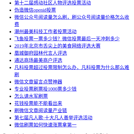
第十二届感动社区人物评选投票活动
伪造微信openid投票
微信公众号阅读量怎么刷，刷公众号阅读量价格怎么收
费
潮州最美科技工作者投票活动
飞鱼投票一票多少钱？微信投票最后一天冲刺多少
2019年北京市舌尖上的美食网络评选大赛
凰城御府园林代言人评选
通达商场最美商户评选
凡科投票超过投票限制怎么办，凡科投票为什么那么难
刷
微信文章留言点赞神器
专业投票刷票投1000票多少钱
怎么请水军刷票
花钱投票能不能看出来
刷微信文章阅读量产业链
第七届凡人歌·十大凡人善举评选活动
微信刷票如何快速涨票拿第一