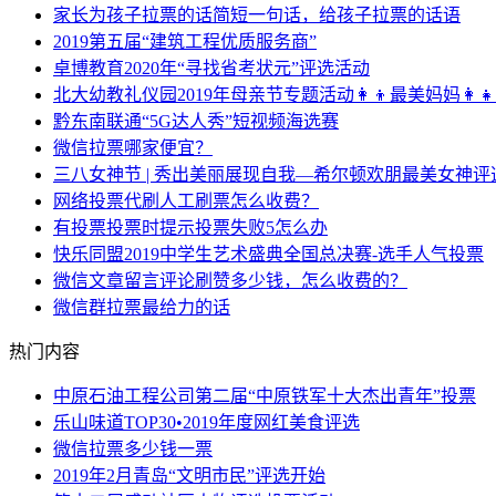
家长为孩子拉票的话简短一句话，给孩子拉票的话语
2019第五届“建筑工程优质服务商”
卓博教育2020年“寻找省考状元”评选活动
北大幼教礼仪园2019年母亲节专题活动👩‍👦最美妈妈👩‍
黔东南联通“5G达人秀”短视频海选赛
微信拉票哪家便宜？
三八女神节 | 秀出美丽展现自我—希尔顿欢朋最美女神评
网络投票代刷人工刷票怎么收费？
有投票投票时提示投票失败5怎么办
快乐同盟2019中学生艺术盛典全国总决赛-选手人气投票
微信文章留言评论刷赞多少钱，怎么收费的？
微信群拉票最给力的话
热门内容
中原石油工程公司第二届“中原铁军十大杰出青年”投票
乐山味道TOP30•2019年度网红美食评选
微信拉票多少钱一票
2019年2月青岛“文明市民”评选开始