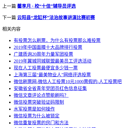
上一篇
馨享月 · 校“十佳”辅导员评选
下一篇
云阳县“龙缸杯”法治故事讲演比赛初赛
相关内容
有投票怎么刷票，为什么有投票那么难投票
2019年中国面膜十大品牌排行投票
广建质询20周年力量军团投票
2019年翼城同城联盟最美员工评选活动
现在人工投票最便宜多少钱一票
上海第三届“最美物业人”网络评选投票
微信刷票网-微信人工投票10元1000票假的-人工投票吧
安徽省全省青年党团员红色信息征集
微信文章评论点赞能刷吗？
微信投票突破验证码限制
水军投票是如何操作
微信投票为什么被锁定
微信重复投票的窍门和方法