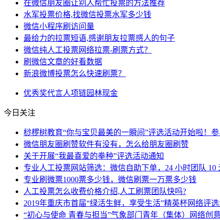
在微信朋友圈让别人帮忙投票的方法推荐
水军投票价格,找微信投票水军多少钱
微信小程序刷访问量
最给力的拉票短语,感谢朋友拉票感人的句子
微信纯人工投票网络拉票-刷票方式？
刷微信文章的好看数据
新浪微博投票怎么快速刷票？
优秀奖
代言人
项链
园林
现金
今日关注
桫椤树教育“你与宝贝最美的一瞬间”评选活动开始啦！
微信朋友圈刷赞软件有没有，怎么给朋友圈刷赞
关于开展“我最喜爱的拳种”评选活动通知
专业人工投票网站筛选：微信自助下单，24 小时团队 10 元 
专业刷微票1000票多少钱，微信刷票一万票多少钱
人工投票怎么收费价格介绍,人工刷票团队快吗?
2019年重庆市首届“绿活生鲜，享受生活”精英杯网络评
“初心与使命 青春与担当”气象部门青年（集体）网络创