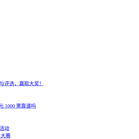
参与评选，赢取大奖！
1000 票靠谱吗
选活动
意大赛