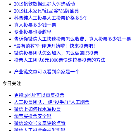
2019帆软数据追梦人评选活动
2019红木家具"红品奖"品牌盛典
科普纯人工投票人工投票价格多少？
真人投票多少钱一票
专业投票也要趁早
告诉你微信人工快速投票怎么收费，真人投票多少钱一票
“最有范教室”评选开始啦！快来投票吧！
微信投票团队怎么加入，怎么做兼职投票
投票人工团队8元1000票快速拉票投票的方法
产业链
文章
可以看到
商家
是一个
今日关注
更换ip地址可以重复投票
人工投票团队， 建“投手群”人工刷票
微信上如何找水军投票
淘宝买投票安全吗
微信公众号文章评论点赞
微信人工投票会被发现吗