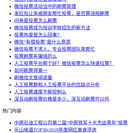
微信投票活动当中的刷票原理
发红包让亲戚朋友帮忙投票，是否算违规刷票
问卷星投票怎么刷票
微信投票成为培训学校招生的新方法
投票热度是怎么回事？
微信“有偿投票”是什么意思
微信投票不求人，专业投票团队来帮忙
投票刷票有骗钱的么
人工投票平台那个好？微信投票怎么快速拉票？
如何刷票得第一
刷微信文章阅读量
人工投票群和人工投票平台的优缺点分析
人工投票速度不能控制么
深互动刷投票价格是多少，深互动刷票可以吗
热门内容
中原石油工程公司第二届“中原铁军十大杰出青年”投票
乐山味道TOP30•2019年度网红美食评选