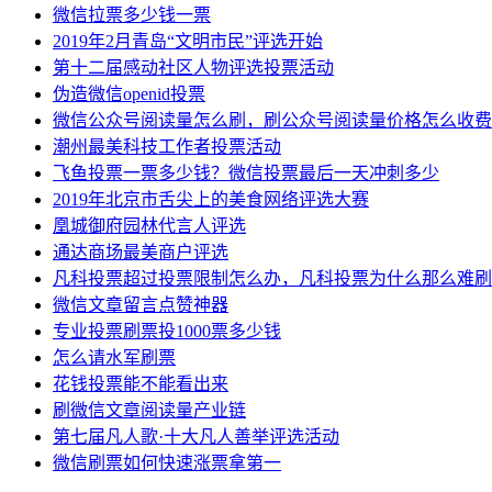
微信拉票多少钱一票
2019年2月青岛“文明市民”评选开始
第十二届感动社区人物评选投票活动
伪造微信openid投票
微信公众号阅读量怎么刷，刷公众号阅读量价格怎么收费
潮州最美科技工作者投票活动
飞鱼投票一票多少钱？微信投票最后一天冲刺多少
2019年北京市舌尖上的美食网络评选大赛
凰城御府园林代言人评选
通达商场最美商户评选
凡科投票超过投票限制怎么办，凡科投票为什么那么难刷
微信文章留言点赞神器
专业投票刷票投1000票多少钱
怎么请水军刷票
花钱投票能不能看出来
刷微信文章阅读量产业链
第七届凡人歌·十大凡人善举评选活动
微信刷票如何快速涨票拿第一