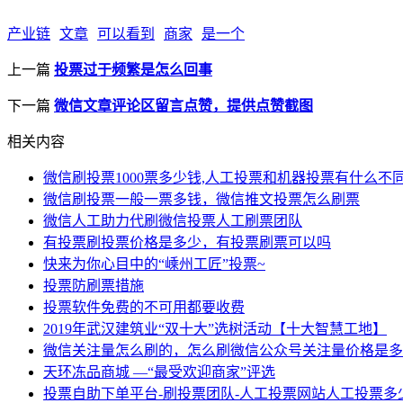
产业链
文章
可以看到
商家
是一个
上一篇
投票过于频繁是怎么回事
下一篇
微信文章评论区留言点赞，提供点赞截图
相关内容
微信刷投票1000票多少钱,人工投票和机器投票有什么不同
微信刷投票一般一票多钱，微信推文投票怎么刷票
微信人工助力代刷微信投票人工刷票团队
有投票刷投票价格是多少，有投票刷票可以吗
快来为你心目中的“嵊州工匠”投票~
投票防刷票措施
投票软件免费的不可用都要收费
2019年武汉建筑业“双十大”选树活动【十大智慧工地】
微信关注量怎么刷的，怎么刷微信公众号关注量价格是多
天环冻品商城 —“最受欢迎商家”评选
投票自助下单平台-刷投票团队-人工投票网站人工投票多