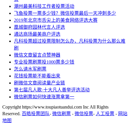
潮州最美科技工作者投票活动
飞鱼投票一票多少钱？微信投票最后一天冲刺多少
2019年北京市舌尖上的美食网络评选大赛
凰城御府园林代言人评选
通达商场最美商户评选
凡科投票超过投票限制怎么办，凡科投票为什么那么难
刷
微信文章留言点赞神器
专业投票刷票投1000票多少钱
怎么请水军刷票
花钱投票能不能看出来
刷微信文章阅读量产业链
第七届凡人歌·十大凡人善举评选活动
微信刷票如何快速涨票拿第一
Copyright https://www.toupiaotuandui.com Inc All Rights
Reserved.
百皓投票团队
-
微信刷票
-
微信投票
-
人工投票
-
网站
地图