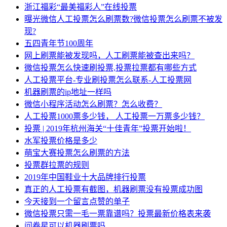
浙江福彩“最美福彩人”在线投票
曝光微信人工投票怎么刷票数?微信投票怎么刷票不被发
现?
五四青年节100周年
网上刷票能被发现吗，人工刷票能被查出来吗？
微信投票怎么快速刷投票,投票拉票都有哪些方式
人工投票平台-专业刷投票怎么联系-人工投票网
机器刷票的ip地址一样吗
微信小程序活动怎么刷票？怎么收费？
人工投票1000票多少钱， 人工投票一万票多少钱？
投票 | 2019年杭州海关“十佳青年”投票开始啦！
水军投票价格是多少
萌宝大赛投票怎么刷票的方法
投票群拉票的规则
2019年中国鞋业十大品牌排行投票
真正的人工投票有截图，机器刷票没有投票成功图
今天接到一个留言点赞的单子
微信投票只需一毛一票靠谱吗？投票最新价格表来袭
问卷星可以机器刷票吗