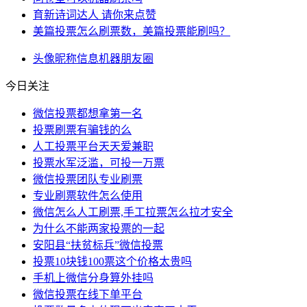
育新诗词达人 请你来点赞
美篇投票怎么刷票数，美篇投票能刷吗？
头像
昵称
信息
机器
朋友圈
今日关注
微信投票都想拿第一名
投票刷票有骗钱的么
人工投票平台天天爱兼职
投票水军泛滥，可投一万票
微信投票团队专业刷票
专业刷票软件怎么使用
微信怎么人工刷票,手工拉票怎么拉才安全
为什么不能两家投票的一起
安阳县“扶贫标兵”微信投票
投票10块钱100票这个价格太贵吗
手机上微信分身算外挂吗
微信投票在线下单平台