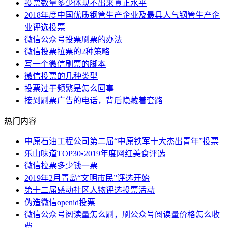
投票数量多少体现不出来真正水平
2018年度中国优质钢管生产企业及最具人气钢管生产企
业评选投票
微信公众号投票刷票的办法
微信投票拉票的2种策略
写一个微信刷票的脚本
微信投票的几种类型
投票过于频繁是怎么回事
接到刷票广告的电话，背后隐藏着套路
热门内容
中原石油工程公司第二届“中原铁军十大杰出青年”投票
乐山味道TOP30•2019年度网红美食评选
微信拉票多少钱一票
2019年2月青岛“文明市民”评选开始
第十二届感动社区人物评选投票活动
伪造微信openid投票
微信公众号阅读量怎么刷，刷公众号阅读量价格怎么收
费