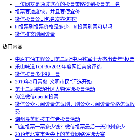
一位网友是通过这样的投票策略得到投票第一名
投票要速度快，并且要便宜价
微信投票公司包名次靠谱不?
hi投票刷投票价格是多少，hi投票刷票可以吗
微信推文刷阅读量
热门内容
中原石油工程公司第二届“中原铁军十大杰出青年”投票
乐山味道TOP30•2019年度网红美食评选
微信拉票多少钱一票
2019年2月青岛“文明市民”评选开始
第十二届感动社区人物评选投票活动
伪造微信openid投票
微信公众号阅读量怎么刷，刷公众号阅读量价格怎么收
费
潮州最美科技工作者投票活动
飞鱼投票一票多少钱？微信投票最后一天冲刺多少
2019年北京市舌尖上的美食网络评选大赛