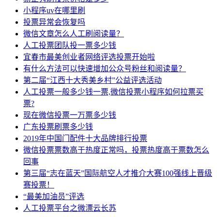
小程序uv在哪里刷
投票异常会恢复吗
微信文章怎么人工刷阅读量？
人工投票团队投一票多少钱
宜春市最美创业者网络评选投票开始啦
有什么方法可以快速增加公众号粉丝和阅读量？
第二届“江西十大秀美乡村”公益评选活动
人工投票一般多少钱一票,微信投票小程序如何拉票买
票?
现在微信投票一万票多少钱
广东投票刷票多少钱
2019年中国门配件十大品牌排行投票
微信投票票数高于热度正常吗，投票热度高于票数怎么
回事
第三届“志在蓝天”国际航空人才推介大赛100强线上晋级
赛投票！
“最美加油员”评选
人工投票平台之微漂云长苏