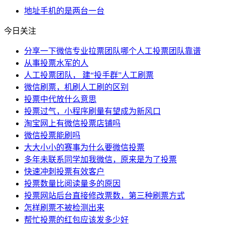
地址
手机
的是
两台
一台
今日关注
分享一下微信专业拉票团队哪个人工投票团队靠谱
从事投票水军的人
人工投票团队， 建“投手群”人工刷票
微信刷票，机刷人工刷的区别
投票中代放什么意思
投票过气，小程序刷量有望成为新风口
淘宝网上有微信投票店铺吗
微信投票能刷吗
大大小小的赛事为什么要微信投票
多年未联系同学加我微信，原来是为了投票
快速冲刺投票有效客户
投票数量比阅读量多的原因
投票网站后台直接修改票数，第三种刷票方式
怎样刷票不被检测出来
帮忙投票的红包应该发多少好