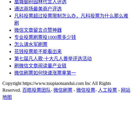
凰城御府园林代言人评选
通达商场最美商户评选
凡科投票超过投票限制怎么办，凡科投票为什么那么难
刷
微信文章留言点赞神器
专业投票刷票投1000票多少钱
怎么请水军刷票
花钱投票能不能看出来
第七届凡人歌·十大凡人善举评选活动
刷微信文章阅读量产业链
微信刷票如何快速涨票拿第一
Copyright https://www.toupiaotuandui.com Inc All Rights
Reserved.
百皓投票团队
-
微信刷票
-
微信投票
-
人工投票
-
网站
地图