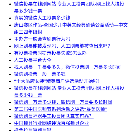
微信投票在线刷网站 专业人工投票团队-网上找人拉投
票多少钱一票
真实的微信人工投票多少钱
唐山赛区作品-全国少儿中英文经典诵读公益活动—中文
组三四年级组
主办方一般会查刷票行为吗
网上刷票能被发现吗，人工刷票能被查出来吗？
有投票投票时提示投票失败5怎么办
人工投票平台大全
找人刷票一千票要多久，微信投票刷一万票多长时间
微信刷投票一般一票多钱
“十大品牌女装”精英商户评选活动开始啦！
微信投票在线刷网站 专业人工投票团队-网上找人拉投
票多少钱一票
微信刷一万票多少钱，微信刷一万票要多长时间
第二届中国医师节系列活动之评选“最美医师”
微信刷票神器手工投票团队真实可靠？
中国锁具行业网络评选百强锁具企业
投票拉票算刷票吗