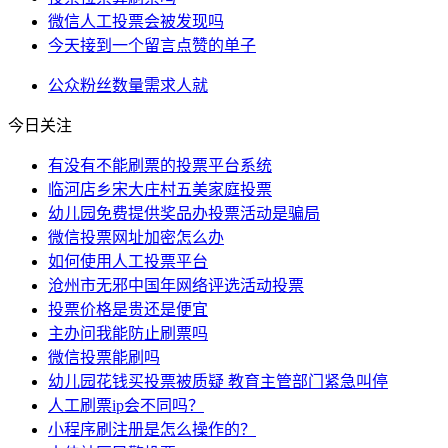
微信人工投票会被发现吗
今天接到一个留言点赞的单子
公众
粉丝
数量
需求
人就
今日关注
有没有不能刷票的投票平台系统
临河店乡宋大庄村五美家庭投票
幼儿园免费提供奖品办投票活动是骗局
微信投票网址加密怎么办
如何使用人工投票平台
沧州市无邪中国年网络评选活动投票
投票价格是贵还是便宜
主办问我能防止刷票吗
微信投票能刷吗
幼儿园花钱买投票被质疑 教育主管部门紧急叫停
人工刷票ip会不同吗？
小程序刷注册是怎么操作的？