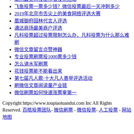
飞鱼投票一票多少钱？微信投票最后一天冲刺多少
2019年北京市舌尖上的美食网络评选大赛
凰城御府园林代言人评选
通达商场最美商户评选
凡科投票超过投票限制怎么办，凡科投票为什么那么难
刷
微信文章留言点赞神器
专业投票刷票投1000票多少钱
怎么请水军刷票
花钱投票能不能看出来
第七届凡人歌·十大凡人善举评选活动
刷微信文章阅读量产业链
微信刷票如何快速涨票拿第一
Copyright https://www.toupiaotuandui.com Inc All Rights
Reserved.
百皓投票团队
-
微信刷票
-
微信投票
-
人工投票
-
网站
地图