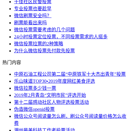
十佳社区民警投票
专业投票也要趁早
微信刷票安全吗？
刷票能看出来吗
微信投票需要考虑的几个问题
24小时投票定位投票，不同投票需求的人挺多
微信投票拉票的2种策略
为什么微信投票先付款先投票
热门内容
中原石油工程公司第二届“中原铁军十大杰出青年”投票
乐山味道TOP30•2019年度网红美食评选
微信拉票多少钱一票
2019年2月青岛“文明市民”评选开始
第十二届感动社区人物评选投票活动
伪造微信openid投票
微信公众号阅读量怎么刷，刷公众号阅读量价格怎么收
费
潮州最美科技工作者投票活动