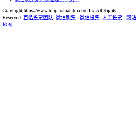
Copyright https://www.toupiaotuandui.com Inc All Rights
Reserved.
百皓投票团队
-
微信刷票
-
微信投票
-
人工投票
-
网站
地图