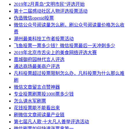
2019年2月青岛“文明市民”评选开始
第十二届感动社区人物评选投票活动
伪造微信openid投票
微信公众号阅读量怎么刷，刷公众号阅读量价格怎么收
费
潮州最美科技工作者投票活动
飞鱼投票一票多少钱？微信投票最后一天冲刺多少
2019年北京市舌尖上的美食网络评选大赛
凰城御府园林代言人评选
通达商场最美商户评选
凡科投票超过投票限制怎么办，凡科投票为什么那么难
刷
微信文章留言点赞神器
专业投票刷票投1000票多少钱
怎么请水军刷票
花钱投票能不能看出来
刷微信文章阅读量产业链
第七届凡人歌·十大凡人善举评选活动
微信刷票如何快速涨票拿第一