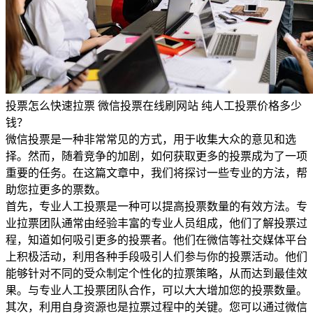
投票怎么快速拉票 微信投票在线刷网站 纯人工投票价格多少
钱？
微信投票是一种非常常见的方式，用于收集大众的意见和选
择。然而，随着竞争的加剧，如何获取更多的投票成为了一项
重要的任务。在这篇文章中，我们将探讨一些专业的方法，帮
助您拉更多的票数。
首先，专业人工投票是一种可以提高投票数量的有效方法。专
业拉票团队通常由经验丰富的专业人员组成，他们了解投票过
程，知道如何吸引更多的投票者。他们在微信等社交媒体平台
上积极活动，利用各种手段吸引人们参与你的投票活动。他们
能够针对不同的受众制定个性化的拉票策略，从而达到最佳效
果。与专业人工投票团队合作，可以大大增加您的投票数量。
其次，利用自身资源也是拉票过程中的关键。您可以通过微信