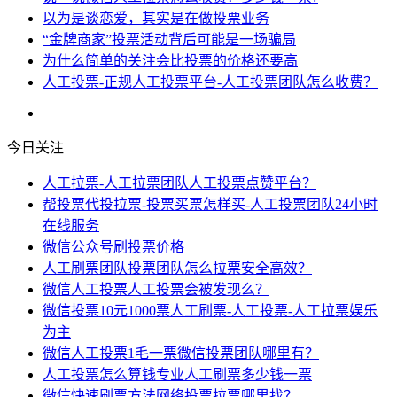
以为是谈恋爱，其实是在做投票业务
“金牌商家”投票活动背后可能是一场骗局
为什么简单的关注会比投票的价格还要高
人工投票-正规人工投票平台-人工投票团队怎么收费？
今日关注
人工拉票-人工拉票团队人工投票点赞平台？
帮投票代投拉票-投票买票怎样买-人工投票团队24小时
在线服务
微信公众号刷投票价格
人工刷票团队投票团队怎么拉票安全高效？
微信人工投票人工投票会被发现么？
微信投票10元1000票人工刷票-人工投票-人工拉票娱乐
为主
微信人工投票1毛一票微信投票团队哪里有？
人工投票怎么算钱专业人工刷票多少钱一票
微信快速刷票方法网络投票拉票哪里找？