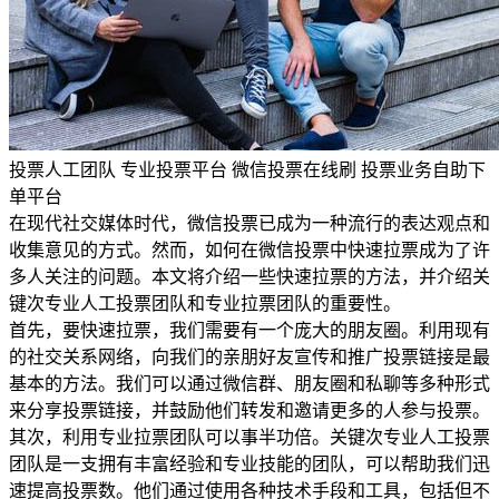
投票人工团队 专业投票平台 微信投票在线刷 投票业务自助下
单平台
在现代社交媒体时代，微信投票已成为一种流行的表达观点和
收集意见的方式。然而，如何在微信投票中快速拉票成为了许
多人关注的问题。本文将介绍一些快速拉票的方法，并介绍关
键次专业人工投票团队和专业拉票团队的重要性。
首先，要快速拉票，我们需要有一个庞大的朋友圈。利用现有
的社交关系网络，向我们的亲朋好友宣传和推广投票链接是最
基本的方法。我们可以通过微信群、朋友圈和私聊等多种形式
来分享投票链接，并鼓励他们转发和邀请更多的人参与投票。
其次，利用专业拉票团队可以事半功倍。关键次专业人工投票
团队是一支拥有丰富经验和专业技能的团队，可以帮助我们迅
速提高投票数。他们通过使用各种技术手段和工具，包括但不