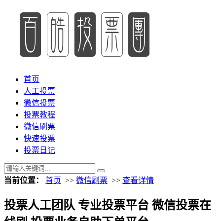
首页
人工投票
微信投票
投票教程
微信刷票
快速投票
投票日记
当前位置：
首页
>>
微信刷票
>>
查看详情
投票人工团队 专业投票平台 微信投票在