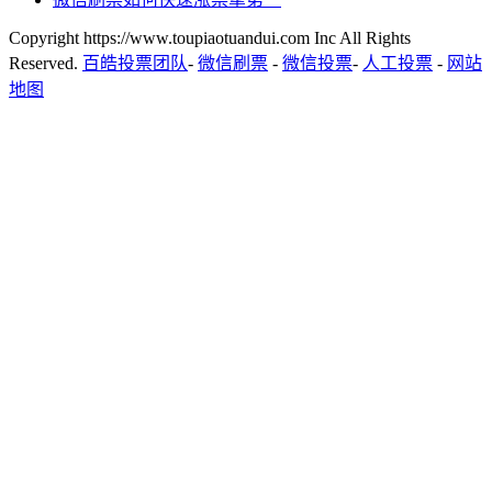
Copyright https://www.toupiaotuandui.com Inc All Rights
Reserved.
百皓投票团队
-
微信刷票
-
微信投票
-
人工投票
-
网站
地图