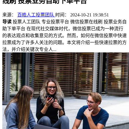
线刷 投票业务自助下单平台
来源：
百皓人工投票团队
时间： 2024-10-21 19:38:51
导读
投票人工团队 专业投票平台 微信投票在线刷 投票业务自
助下单平台 在现代社交媒体时代，微信投票已成为一种流行
的表达观点和收集意见的方式。然而，如何在微信投票中快速
拉票成为了许多人关注的问题。本文将介绍一些快速拉票的方
法，并介绍关键次专业人...