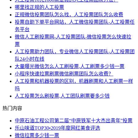
哪里找正规的人工投票
正规微信投票团队怎么找，人工投票团队怎么收费
投票自助下单平台网站，人工微信投票团队-人工投票任
务平台
微信人工刷投票网-人工投票团队-微信投票怎么快速拉
票
人工投票助力团队，专业微信人工投票团队-人工投票团
队24小时在线
大量曝光微信怎么人工刷投票,人工刷票多少钱一票
小程序快速拉票刷票微信刷票团队怎么收费？
人工投票和机器投票的区别，机器刷票和人工刷票一样
吗
人工投票怎么刷投票,人工团队刷票要多少钱
热门内容
中原石油工程公司第二届“中原铁军十大杰出青年”投票
乐山味道TOP30•2019年度网红美食评选
微信拉票多少钱一票