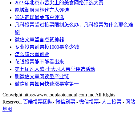
2019年北京市舌尖上的美食网络评选大赛
凰城御府园林代言人评选
通达商场最美商户评选
凡科投票超过投票限制怎么办，凡科投票为什么那么难
刷
微信文章留言点赞神器
专业投票刷票投1000票多少钱
怎么请水军刷票
花钱投票能不能看出来
第七届凡人歌·十大凡人善举评选活动
刷微信文章阅读量产业链
微信刷票如何快速涨票拿第一
Copyright https://www.toupiaotuandui.com Inc All Rights
Reserved.
百皓投票团队
-
微信刷票
-
微信投票
-
人工投票
-
网站
地图