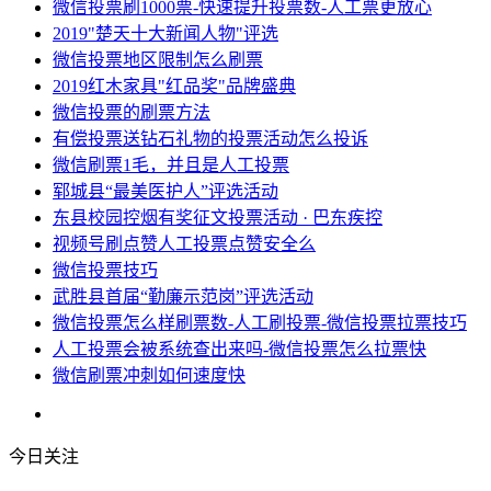
微信投票刷1000票-快速提升投票数-人工票更放心
2019"楚天十大新闻人物"评选
微信投票地区限制怎么刷票
2019红木家具"红品奖"品牌盛典
微信投票的刷票方法
有偿投票送钻石礼物的投票活动怎么投诉
微信刷票1毛，并且是人工投票
郓城县“最美医护人”评选活动
东县校园控烟有奖征文投票活动 · 巴东疾控
视频号刷点赞人工投票点赞安全么
微信投票技巧
武胜县首届“勤廉示范岗”评选活动
微信投票怎么样刷票数-人工刷投票-微信投票拉票技巧
人工投票会被系统查出来吗-微信投票怎么拉票快
微信刷票冲刺如何速度快
今日关注