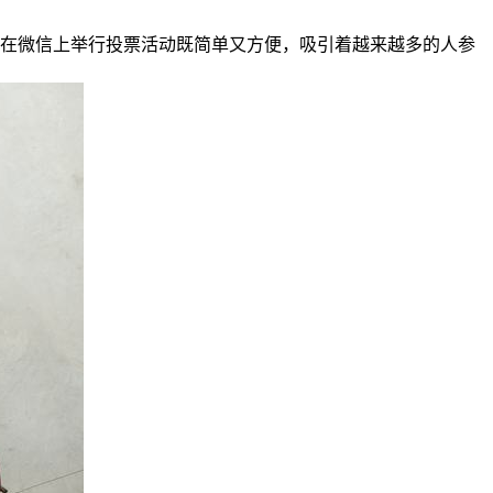
。在微信上举行投票活动既简单又方便，吸引着越来越多的人参