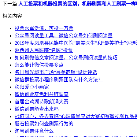
下一篇
人工投票和机器投票的区别，机器刷票和人工刷票一样
相关内容
投票水军泛滥，可投一万票
公众号阅读量工具，微信公众号如何刷阅读量
2019年度凤凰县民族中医院“最美医生”和“最美护士”评
湘西州人民医院“名医”投票
如何刷微信文章阅读量，公众号刷阅读量的技巧
怎么能让微信投票多点
名门风光城市广场“最美商铺”设计评选
微信群投票小程序刷票团队有什么方法？
秭归爱心小画家
微信刷票灰色利益链调查
首届金鸡湖诗歌朗诵大赛
微信刷票能查出来吗
战疫同心，冬去春临”心理情景应对大赛初赛微视频作品
磐石投票如何查刷票行为的
淘宝刷票注意什么