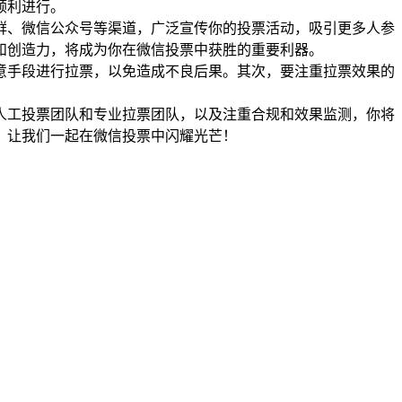
顺利进行。
群、微信公众号等渠道，广泛宣传你的投票活动，吸引更多人参
和创造力，将成为你在微信投票中获胜的重要利器。
意手段进行拉票，以免造成不良后果。其次，要注重拉票效果的
人工投票团队和专业拉票团队，以及注重合规和效果监测，你将
，让我们一起在微信投票中闪耀光芒！