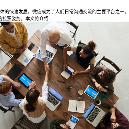
媒体的快速发展，微信成为了人们日常沟通交流的主要平台之一
票姿势。本文将介绍...