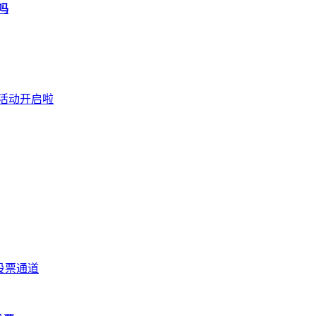
吗
选活动开启啦
投票通道