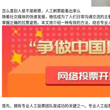
怎么查别人是不是刷票，人工刷票能看出来么
随着社交媒体的快速发展，微信成为了人们日常沟通交流的主
掌握正确的拉票姿势。本文将介绍一种有效的方法，结合专业
首先，拥有专业人工投票团队是成功的关键之一。专业人工投