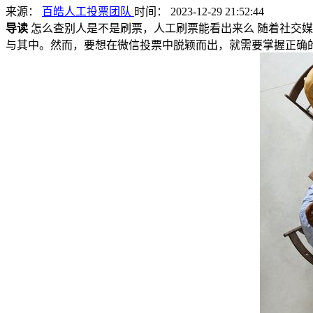
来源：
百皓人工投票团队
时间： 2023-12-29 21:52:44
导读
怎么查别人是不是刷票，人工刷票能看出来么 随着社交
与其中。然而，要想在微信投票中脱颖而出，就需要掌握正确的拉