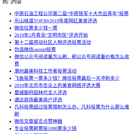
热门内容
中原石油工程公司第二届“中原铁军十大杰出青年”投票
乐山味道TOP30•2019年度网红美食评选
微信拉票多少钱一票
2019年2月青岛“文明市民”评选开始
第十二届感动社区人物评选投票活动
伪造微信openid投票
微信公众号阅读量怎么刷，刷公众号阅读量价格怎么收
费
潮州最美科技工作者投票活动
飞鱼投票一票多少钱？微信投票最后一天冲刺多少
2019年北京市舌尖上的美食网络评选大赛
凰城御府园林代言人评选
通达商场最美商户评选
凡科投票超过投票限制怎么办，凡科投票为什么那么难
刷
微信文章留言点赞神器
专业投票刷票投1000票多少钱