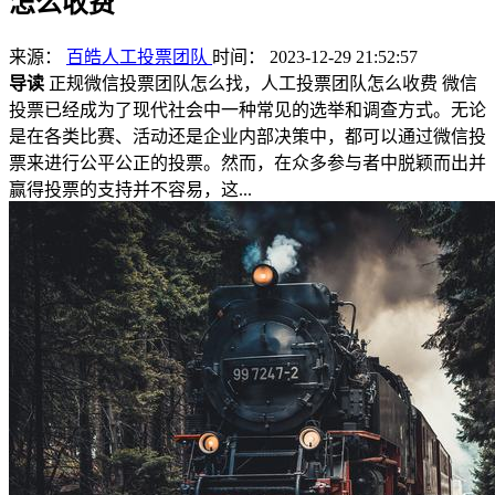
怎么收费
来源：
百皓人工投票团队
时间： 2023-12-29 21:52:57
导读
正规微信投票团队怎么找，人工投票团队怎么收费 微信
投票已经成为了现代社会中一种常见的选举和调查方式。无论
是在各类比赛、活动还是企业内部决策中，都可以通过微信投
票来进行公平公正的投票。然而，在众多参与者中脱颖而出并
赢得投票的支持并不容易，这...