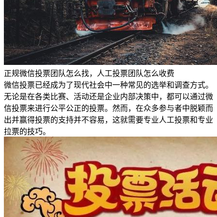
正规微信投票团队怎么找，人工投票团队怎么收费
微信投票已经成为了现代社会中一种常见的选举和调查方式。
无论是在各类比赛、活动还是企业内部决策中，都可以通过微
信投票来进行公平公正的投票。然而，在众多参与者中脱颖而
出并赢得投票的支持并不容易，这就需要专业人工投票和专业
拉票的技巧。