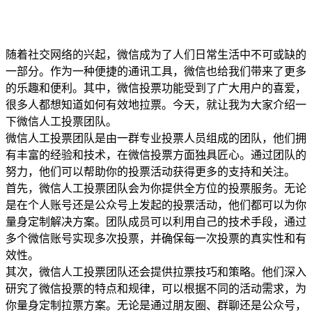
随着社交网络的兴起，微信成为了人们日常生活中不可或缺的
一部分。作为一种便捷的通讯工具，微信也给我们带来了更多
的乐趣和便利。其中，微信投票功能受到了广大用户的喜爱，
很多人都想知道如何有效地拉票。今天，就让我为大家介绍一
下微信人工投票团队。
微信人工投票团队是由一群专业投票人员组成的团队，他们拥
有丰富的经验和技术，在微信投票方面独具匠心。通过团队的
努力，他们可以帮助你的投票活动获得更多的支持和关注。
首先，微信人工投票团队会为你提供全方位的投票服务。无论
是在个人账号还是公众号上发起的投票活动，他们都可以为你
量身定制解决方案。团队成员可以利用自己的技术手段，通过
多个微信账号实现多次投票，并确保每一次投票的真实性和有
效性。
其次，微信人工投票团队还会提供拉票技巧和策略。他们深入
研究了微信投票的特点和规律，可以根据不同的活动需求，为
你量身定制拉票方案。无论是通过朋友圈、群聊还是公众号，