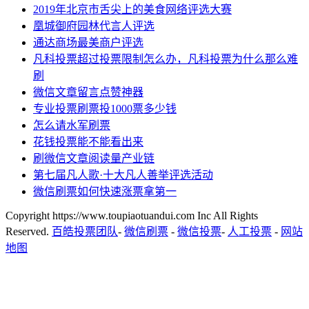
2019年北京市舌尖上的美食网络评选大赛
凰城御府园林代言人评选
通达商场最美商户评选
凡科投票超过投票限制怎么办，凡科投票为什么那么难
刷
微信文章留言点赞神器
专业投票刷票投1000票多少钱
怎么请水军刷票
花钱投票能不能看出来
刷微信文章阅读量产业链
第七届凡人歌·十大凡人善举评选活动
微信刷票如何快速涨票拿第一
Copyright https://www.toupiaotuandui.com Inc All Rights
Reserved.
百皓投票团队
-
微信刷票
-
微信投票
-
人工投票
-
网站
地图