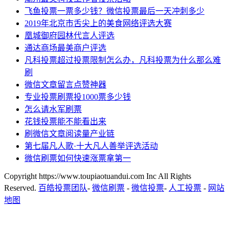
飞鱼投票一票多少钱？微信投票最后一天冲刺多少
2019年北京市舌尖上的美食网络评选大赛
凰城御府园林代言人评选
通达商场最美商户评选
凡科投票超过投票限制怎么办，凡科投票为什么那么难
刷
微信文章留言点赞神器
专业投票刷票投1000票多少钱
怎么请水军刷票
花钱投票能不能看出来
刷微信文章阅读量产业链
第七届凡人歌·十大凡人善举评选活动
微信刷票如何快速涨票拿第一
Copyright https://www.toupiaotuandui.com Inc All Rights
Reserved.
百皓投票团队
-
微信刷票
-
微信投票
-
人工投票
-
网站
地图