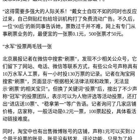
“这得需要多强大的人际关系！”戴女士自叹不如的同时也反应
过来，自己倒贴红包给培训机构打了免费流动广告。不久后，
一位‘90后’的新同事告诉她，票数过千并不难，网上有专门从
事刷票业务的，最便宜的一张票0.1元，500张票才50元。
“水军”投票两毛钱一张
北京晨报记者在微信中搜索“刷票”，发现不少相关公众号，它
们留下了网站、电话、微信等联系方式，有些公众号声称具有
10万水军人工票，有一小时投130万票的记录。记者在淘宝网
搜索“刷票”，页面显示“根据相关法律法规和政策，无法显
示‘刷票’的相关宝贝”。但换了关键词“投票”后，搜出了不少声
称“冠军”的投票团队，表示可以为人物评选等活动投票，还打
出“进店送10票”、“稳拿第一”等广告语。记者询问了几家店铺
价格，店家称，一般活动是0.2元一票，100票起投，具体看活
动链接难度。
同时，淘宝中也有出售微博账号的店铺，声称1元可以买到12
个用于投票的账号，账号没有转发、评论功能，只是为了投