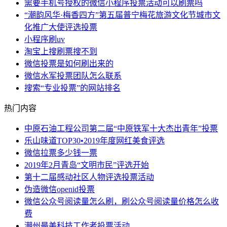
需要手机号授权的微信小程序投票活动可以刷票吗
“潮韵风华·梅香四方”第五届普宁梅花旅游文化节城市文
化推广大使评选投票
小程序刷uv
淘宝上搜刷票搜不到
微信投票是如何刷出来的
微信水军投票团队怎么联系
搜索“专业投票”的网站排名
热门内容
中原石油工程公司第二届“中原铁军十大杰出青年”投票
乐山味道TOP30•2019年度网红美食评选
微信拉票多少钱一票
2019年2月青岛“文明市民”评选开始
第十二届感动社区人物评选投票活动
伪造微信openid投票
微信公众号阅读量怎么刷，刷公众号阅读量价格怎么收
费
潮州最美科技工作者投票活动