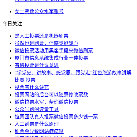
女士
票数
公众
水军
账号
今日关注
是人工投票还是机器刷票
虽然也是刷票，但感觉挺暖心
微信投票活动用黑客手段来微信刷票
厦门市信息系统集成行业十佳投票
有偿投票是什么意思
“学党史、讲故事、感党恩、跟党走”红色旅游故事讲解
比赛 投票
投票有什么诀窍
投票网站的后台可以随意修改票数
微信拉票水军，帮你微信投票
公众号刷阅读量工具
拉票团队真人投票微信投票多少钱一票
人工刷票是什么原理
刷票会导致网站瘫痪吗