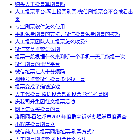
购买人工投票算刷票吗
人工投票平台-网上投票刷票-微信刷投票会不会被看出
来
专业刷票软件怎么使用
手机免费刷票的方法，微信投票免费刷票的技巧
人工投票团队人工投票怎么收费？
微信文章点赞怎么刷
投票一般根据什么来判断一个手机一天只能投一次
微信刷票的卡盟平台
微信拉票让人十分烦躁
视频号点赞微信投票多少钱一票
投票变成了烧钱游戏
人工代投票-微信投票帮刷投票-微信拉票网
庆我司升集团征文投票活动
网上怎么买投票的票
洛阳网-百姓呼声2019年度群众诉求办理满意度调查
小程序投票刷票器
微信纯人工投票网络拉票-刷票方式？
人工刷票刷点赞-刷投票什么方法