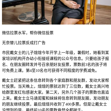
微信拉票水军，帮你微信投票
无奈替儿拉票反成打广告
市民戴女士的儿子煊煊今年开学上一年级，暑假时，她看到某
家培训机构开办幼小衔接班课程的公众号信息。只要给孩子报
名、在朋友圈转发并号召亲朋好友投票，票数前3名的孩子将
可免费上课。第4至10名也可获得不同程度的学费减免。
戴女士赶紧把这条信息转到各个家庭群和朋友群，发动大家帮
忙投票。当天晚上，煊煊的票就达到了三位数，戴女士高兴地
给群里发红包感谢大家。第二天，另外几个孩子的票数也直追
上来。戴女士立马请闺蜜和妹妹将信息转到朋友圈，发动朋友
的朋友继续投票，最后煊煊共收到了400多票。但是让戴女士
没想到的是，最终前10名的票数竟然全都破千。