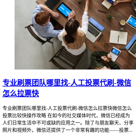
专业刷票团队哪里找-人工投票代刷-微信
怎么拉票快
专业刷票团队哪里找-人工投票代刷-微信怎么拉票快微信怎么
投票比较快操作攻略 在如今的社交媒体时代，微信已经成为
人们日常生活中不可或缺的应用之一。除了与朋友聊天、分享
照片和视频外，微信还提供了一个非常有趣的功能——投票...