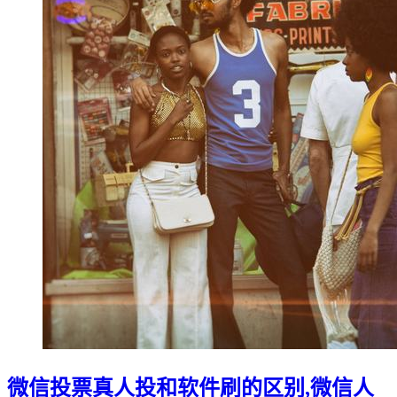
微信投票真人投和软件刷的区别,微信人