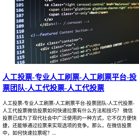
人工投票-专业人工刷票-人工刷票平台-投
票团队-人工代投票-人工代投票
人工投票-专业人工刷票-人工刷票平台-投票团队-人工代投票-
人工代投票微信投票如何快速拉票有什么方法和技巧？ 微信
投票已成为了现代社会中广泛使用的一种方式，它不仅方便快
捷，还能够通过拉票来实现选项的竞争。那么，在微信投票
中，如何快速拉票呢？...