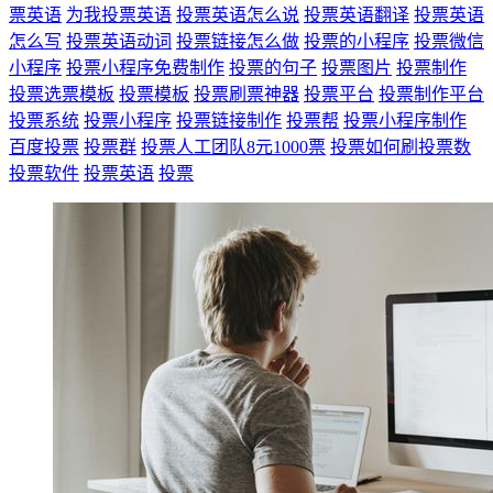
票英语
为我投票英语
投票英语怎么说
投票英语翻译
投票英语
怎么写
投票英语动词
投票链接怎么做
投票的小程序
投票微信
小程序
投票小程序免费制作
投票的句子
投票图片
投票制作
投票选票模板
投票模板
投票刷票神器
投票平台
投票制作平台
投票系统
投票小程序
投票链接制作
投票帮
投票小程序制作
百度投票
投票群
投票人工团队8元1000票
投票如何刷投票数
投票软件
投票英语
投票