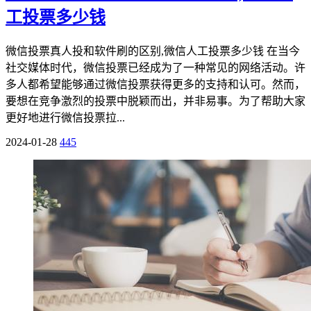
工投票多少钱
微信投票真人投和软件刷的区别,微信人工投票多少钱 在当今
社交媒体时代，微信投票已经成为了一种常见的网络活动。许
多人都希望能够通过微信投票获得更多的支持和认可。然而，
要想在竞争激烈的投票中脱颖而出，并非易事。为了帮助大家
更好地进行微信投票拉...
2024-01-28
445