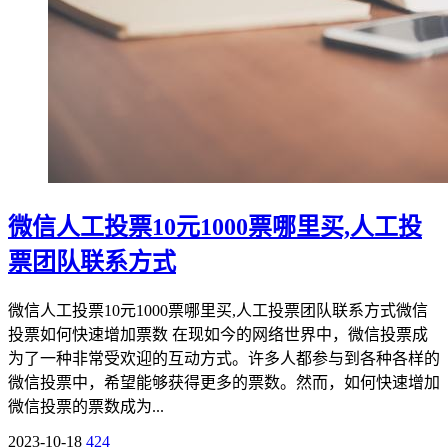
微信人工投票10元1000票哪里买,人工投
票团队联系方式
微信人工投票10元1000票哪里买,人工投票团队联系方式微信
投票如何快速增加票数 在现如今的网络世界中，微信投票成
为了一种非常受欢迎的互动方式。许多人都参与到各种各样的
微信投票中，希望能够获得更多的票数。然而，如何快速增加
微信投票的票数成为...
2023-10-18
424