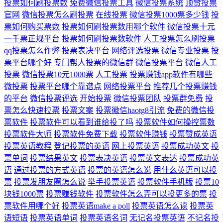
投票如何刷投票数
免费微信投票工具
微信投票系统
顶赞投票
官网
微信投票怎么刷投票
在线投票
微信投票1000票多少钱
投
票如何购买票数
投票如何刷投票数用哪个软件
微信投票十元
一千票正规平台
投票如何刷投票数软件
人工投票怎么刷投票
qq投票怎么作弊
投票表决平台
网络评选投票
微信专业投票
投
票平台哪个好
专门帮人投票的微信群
微信投票平台
微信人工
投票
微信投票10元1000票
人工投票
投票赚钱app软件有哪些
微投票
投票平台哪个靠谱点
网络投票平台
推荐几个投票赚钱
的平台
微信投票评选
开始投票
微信投票团队
投票群免费
投
票怎么快速拉票
投票文案
投票徽信haotg8引流
免费的微信投
票软件
投票软件可以看到谁给投了吗
投票软件如何操控票数
投票软件大师
投票软件免费下载
投票软件赚钱
投票赞成英语
投票英语教程
登记投票的英语
网上投票英语
投票成功英文
投
票单词
投票结果英文
投票表决英语
投票英文表达
投票成功英
语
通过投票的方式英语
投票的英语怎么说
用什么英语可以投
票
投票发朋友圈怎么说
举手投票英语
投票软件手机版
投票10
块钱1000票
投票赚钱软件
投票软件怎么弄可以投更多的票
投
票软件用哪个好
投票英语make a poll
投票英语怎么读
投票英
语短语
投票英语单词
投票英语名词
无记名投票英语
不记名投