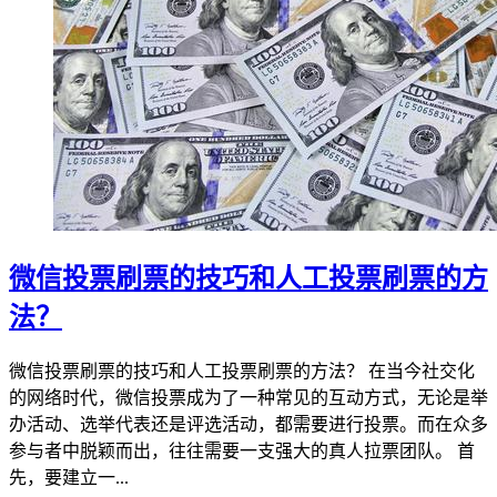
微信投票刷票的技巧和人工投票刷票的方
法？
微信投票刷票的技巧和人工投票刷票的方法？ 在当今社交化
的网络时代，微信投票成为了一种常见的互动方式，无论是举
办活动、选举代表还是评选活动，都需要进行投票。而在众多
参与者中脱颖而出，往往需要一支强大的真人拉票团队。 首
先，要建立一...