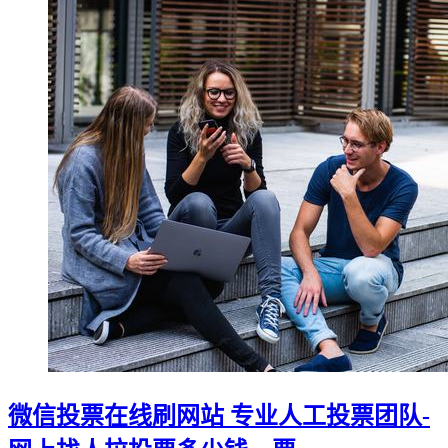
微信投票在线刷网站 专业人工投票团队-