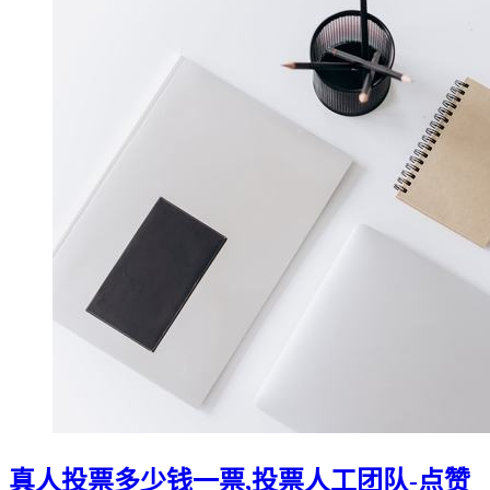
真人投票多少钱一票,投票人工团队-点赞