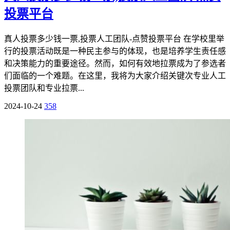
投票平台
真人投票多少钱一票,投票人工团队-点赞投票平台 在学校里举
行的投票活动既是一种民主参与的体现，也是培养学生责任感
和决策能力的重要途径。然而，如何有效地拉票成为了参选者
们面临的一个难题。在这里，我将为大家介绍关键次专业人工
投票团队和专业拉票...
2024-10-24
358