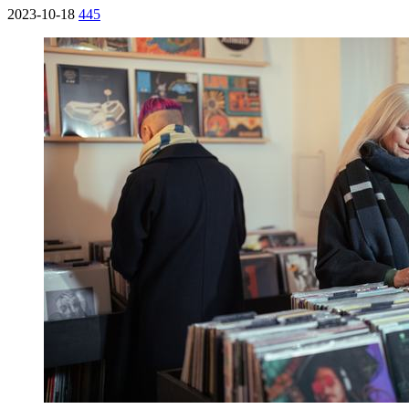
2023-10-18
445