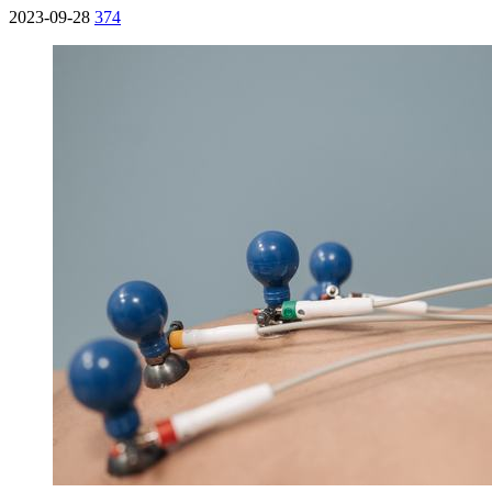
2023-09-28
374