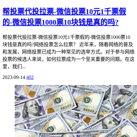
帮投票代投拉票-微信投票10元1千票假
的-微信投票1000票10块钱是真的吗?
帮投票代投拉票-微信投票10元1千票假的-微信投票1000票10
块钱是真的吗?网络投票怎么拉票？ 近年来，随着网络的普及
和发展，网络投票已成为一种常见的选举方式。对于参与网络
投票的候选人来说，如何拉票成为一个至关重要的问题。在这
里，我们...
2023-09-14
402