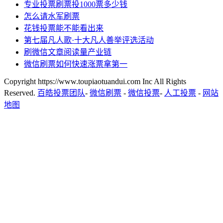
专业投票刷票投1000票多少钱
怎么请水军刷票
花钱投票能不能看出来
第七届凡人歌·十大凡人善举评选活动
刷微信文章阅读量产业链
微信刷票如何快速涨票拿第一
Copyright https://www.toupiaotuandui.com Inc All Rights
Reserved.
百皓投票团队
-
微信刷票
-
微信投票
-
人工投票
-
网站
地图