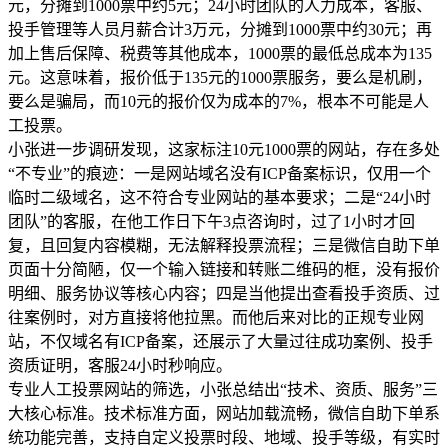
元，分摊到1000票中约5元；24小时团队的人力成本，客服、
投手管理等人员月薪合计3万元，分摊到1000票中约30元；再
加上售后保障、税费等其他成本，1000票的最低总成本为135
元。这意味着，报价低于135元的1000票服务，要么是机刷，
要么是骗局，而10元的报价仅为成本的7%，根本不可能是人
工投票。
小张进一步调研发现，这家标注10元1000票的网站，存在多处
“不专业”的痕迹：一是网站域名没有ICP备案标识，仅用一个
临时二级域名，这不符合专业网站的基本要求；二是“24小时
团队”的客服，在他工作日下午3点咨询时，过了1小时才回
复，且回复内容模糊，无法解释投票流程；三是微信自助下单
页面十分简陋，仅一个输入链接和转账二维码的框，没有报价
明细、服务协议等核心内容；四是当他提出查看投手资质、过
往案例时，对方直接将他拉黑。而他后来对比的正规专业网
站，不仅域名有ICP备案，还展示了大量过往成功案例、投手
资质证明，客服24小时秒响应。
专业人工投票网站的筛选，小张总结出“技术、资质、服务”三
大核心标准。技术标准方面，网站加载流畅，微信自助下单系
统功能完善，支持自定义投票时段、地域、投手等级，有实时