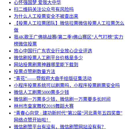
心怀强国梦 爱我大中华
扫二维码关注公众号有风险吗
为什么人工投票安全不被查出来
【投票人工拉票团队】微信拉票微信投票人工拉票怎么
做
我4K歌王广佛挑战赛(第二季)佛山赛区"人气打榜"实力
榜微信投票
放心中国行广东农业行业放心企业评选
微信刷投票人工刷平台价格是多少
网站投票刷票神器哪里能下载到
投票点赞刷数量方法
“青花”——暨叙府大曲手绘版征集活动
小程序投票系统可以刷票吗，小程序投票刷票安全吗
微信人工刷票5000票多少钱
微信刷一万票多少钱，微信刷一万票要多长时间
林州市皇家舞校2019舞蹈大赛
“青春心向党 · 建功新时代”第22届“河北青年五四奖章”
网络点赞开始啦！
微信刷赞平台有没有，微信刷赞网站没有有？