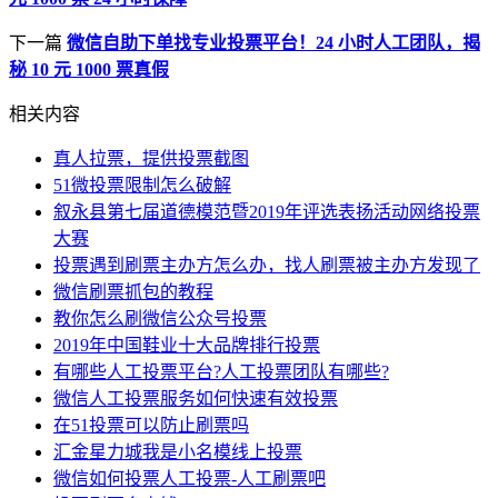
下一篇
微信自助下单找专业投票平台！24 小时人工团队，揭
秘 10 元 1000 票真假
相关内容
真人拉票，提供投票截图
51微投票限制怎么破解
叙永县第七届道德模范暨2019年评选表扬活动网络投票
大赛
投票遇到刷票主办方怎么办，找人刷票被主办方发现了
微信刷票抓包的教程
教你怎么刷微信公众号投票
2019年中国鞋业十大品牌排行投票
有哪些人工投票平台?人工投票团队有哪些?
微信人工投票服务如何快速有效投票
在51投票可以防止刷票吗
汇金星力城我是小名模线上投票
微信如何投票人工投票-人工刷票吧