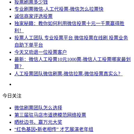
投票刷票多少钱
专业刷票微信-人工代投票-微信怎么拉票快
诚信商家评选投票
独家秘籍：教你如何利用微信投票十元一千票赢得胜
利！
投票人工团队 专业投票平台 微信投票在线刷 投票业务
自助下单平台
今天又劝退一位投票客户
最新：微信人工投票10元1000票-微信人工投票哪家最划
算？
人工投票团队微信刷票-微信拉票-微信投票真实么？
今日关注
微信刷票团队怎么选择
第三届驻马店市道德模范网络投票
晒枕边书，赢万元大奖
“红色基因•新老相传” 才艺展演老年组