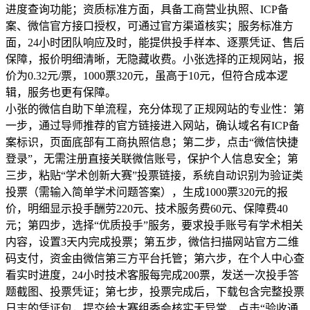
进度查询功能；资质标准方面，具备工商营业执照、ICP备
案、微信官方接口授权，可通过官方渠道核实；服务标准方
面，24小时团队响应及时，能提供投手样本、逐票凭证、售后
保障，报价明细清晰，无隐藏收费。小张选择的正规网站，报
价为0.32元/票，1000票320元，虽高于10元，但符合成本逻
辑，服务也更有保障。
小张的微信自助下单流程，充分体现了正规网站的专业性：第
一步，通过导师推荐的官方链接进入网站，确认域名有ICP备
案标识，页面底部有工商执照信息；第二步，点击“微信快捷
登录”，无需注册直接关联微信账号，保护个人信息安全；第
三步，粘贴“学术创新大赛”投票链接，系统自动识别为验证类
投票（需输入简单学术问题答案），生成1000票320元的报
价，明细显示投手酬劳220元、技术服务费60元、保障费40
元；第四步，选择“优质投手”服务，要求投手账号有学术相关
内容，设置3天内完成投票；第五步，微信扫描网站官方二维
码支付，资金由微信第三方平台托管；第六步，在个人中心查
看实时进度，24小时技术客服每完成200票，发送一次投手答
题截图、投票凭证；第七步，投票完成后，下载包含完整投票
日志的凭证包，提交给大赛组委会核实无异常，点击“验收通