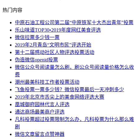
热门内容
中原石油工程公司第二届“中原铁军十大杰出青年”投票
乐山味道TOP30•2019年度网红美食评选
微信拉票多少钱一票
2019年2月青岛“文明市民”评选开始
第十二届感动社区人物评选投票活动
伪造微信openid投票
微信公众号阅读量怎么刷，刷公众号阅读量价格怎么收
费
潮州最美科技工作者投票活动
飞鱼投票一票多少钱？微信投票最后一天冲刺多少
2019年北京市舌尖上的美食网络评选大赛
凰城御府园林代言人评选
通达商场最美商户评选
凡科投票超过投票限制怎么办，凡科投票为什么那么难
刷
微信文章留言点赞神器