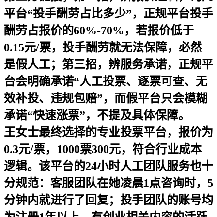
平台“投手酬劳占比多少”，正规平台投手
酬劳占报价的60%-70%，若报价低于
0.15元/票，投手酬劳就无法保障，必然
是假人工；第三招，辨服务承诺，正规平
台会明确承诺“人工投票、逐票可查、无
效补投、违规包赔”，而假平台只会模糊
承诺“快速涨票”，不提及具体保障。
王女士最终选择的专业投票平台，报价为
0.3元/票，1000票300元，符合行业成本
逻辑。该平台的24小时人工团队服务也十
分规范：客服团队在她凌晨1点咨询时，5
分钟内就进行了回复；投手团队的账号均
为注册1年以上、有创业相关内容的活跃