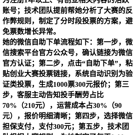
账号；技术团队提前帮她分析了大赛的反
作弊规则，制定了分时段投票的方案，避
免票数增长异常。
她的微信自助下单流程如下：第一步，微
信搜索平台官方公众号，确认链接为微信
官方认证；第二步，点击“自助下单”，粘
贴创业大赛投票链接，系统自动识别为验
证类投票，生成1000票300元报价；第三
步，客服主动告知投手酬劳占比
70%（210元），运营成本占30%（90
元），报价明细清晰；第四步，选择微信
担保支付，支付300元；第五步，技术团