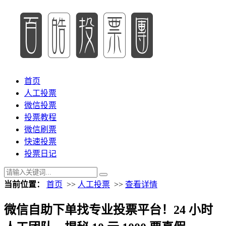
首页
人工投票
微信投票
投票教程
微信刷票
快速投票
投票日记
当前位置：
首页
>>
人工投票
>>
查看详情
微信自助下单找专业投票平台！24 小时