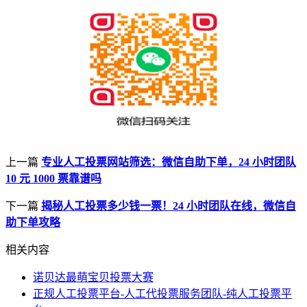
上一篇
专业人工投票网站筛选：微信自助下单，24 小时团队
10 元 1000 票靠谱吗
下一篇
揭秘人工投票多少钱一票！24 小时团队在线，微信自
助下单攻略
相关内容
诺贝达最萌宝贝投票大赛
正规人工投票平台-人工代投票服务团队-纯人工投票平