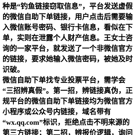
种是“钓鱼链接窃取信息”，平台发送虚假
的微信自助下单链接，用户点击后需要输
入微信账号密码、银行卡信息，看似在下
单，实则在泄露个人财产信息。王女士咨
询的一家平台，就发送了一个非微信官方
的链接，要求她输入微信密码，被她及时
识破。
微信自助下单找专业投票平台，需学会
“三招辨真假”。第一招，辨链接真伪，正
规平台的微信自助下单链接均为微信官方
小程序或公众号内链接，域名带有
“wx.qq.com”标识，拒绝点击不明来源的
第三方链接；第二招，辨报价逻辑，询问