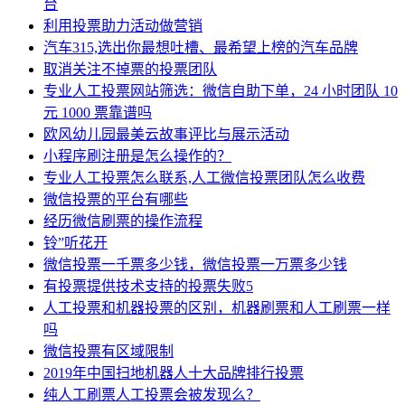
台
利用投票助力活动做营销
汽车315,选出你最想吐槽、最希望上榜的汽车品牌
​取消关注不掉票的投票团队
专业人工投票网站筛选：微信自助下单，24 小时团队 10
元 1000 票靠谱吗
欧风幼儿园最美云故事评比与展示活动
小程序刷注册是怎么操作的？
专业人工投票怎么联系,人工微信投票团队怎么收费
微信投票的平台有哪些
经历微信刷票的操作流程
铃”听花开
微信投票一千票多少钱，微信投票一万票多少钱
有投票提供技术支持的投票失败5
人工投票和机器投票的区别，机器刷票和人工刷票一样
吗
微信投票有区域限制
2019年中国扫地机器人十大品牌排行投票
纯人工刷票人工投票会被发现么？