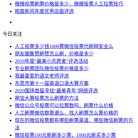
微微投票刷票价格是多少，微微投票人工拉票技巧
皓庭新风年度优秀店面评选
今日关注
人工投票多少钱1000票微信投票代刷网安全么
朋友圈集赞刷赞怎么刷，价格是多少
2019年度“最美小志愿者”评选活动
专业刷票团队微信投票价格是多少
我最喜爱的语文老师评选
东莞市第十一届英语口语大赛方案
2020围场首届寻找“最美青年”网络评选
萌宝大赛投票怎么刷票的方法
微信公众号投票可以拉票数吗，刷票什么价格
人工刷票微信群靠谱么，找人刷票怎么算价格的
现在的微信投票都有哪些刷票渠道，哪些微信刷票的方
法
微信投票100元能刷多少票，1000元能买多少票