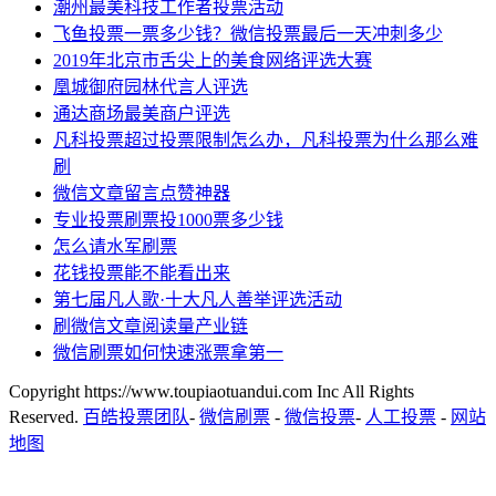
潮州最美科技工作者投票活动
飞鱼投票一票多少钱？微信投票最后一天冲刺多少
2019年北京市舌尖上的美食网络评选大赛
凰城御府园林代言人评选
通达商场最美商户评选
凡科投票超过投票限制怎么办，凡科投票为什么那么难
刷
微信文章留言点赞神器
专业投票刷票投1000票多少钱
怎么请水军刷票
花钱投票能不能看出来
第七届凡人歌·十大凡人善举评选活动
刷微信文章阅读量产业链
微信刷票如何快速涨票拿第一
Copyright https://www.toupiaotuandui.com Inc All Rights
Reserved.
百皓投票团队
-
微信刷票
-
微信投票
-
人工投票
-
网站
地图