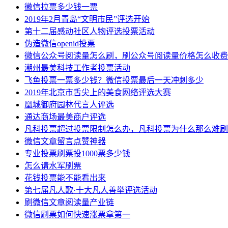
微信拉票多少钱一票
2019年2月青岛“文明市民”评选开始
第十二届感动社区人物评选投票活动
伪造微信openid投票
微信公众号阅读量怎么刷，刷公众号阅读量价格怎么收费
潮州最美科技工作者投票活动
飞鱼投票一票多少钱？微信投票最后一天冲刺多少
2019年北京市舌尖上的美食网络评选大赛
凰城御府园林代言人评选
通达商场最美商户评选
凡科投票超过投票限制怎么办，凡科投票为什么那么难刷
微信文章留言点赞神器
专业投票刷票投1000票多少钱
怎么请水军刷票
花钱投票能不能看出来
第七届凡人歌·十大凡人善举评选活动
刷微信文章阅读量产业链
微信刷票如何快速涨票拿第一