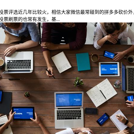
投票评选近几年比较火，相信大家微信最常碰到的拼多多砍价外
票刷票的也常有发生，基...