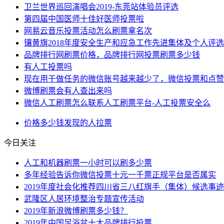
卫兰世界巡回演唱会2019-东莞站体验员评选
第四届中国医师十佳好医师投票啦
网易云音乐投票活动怎么刷票拿名次
镶黄旗2018年度安全生产和应急工作先进集体及个人评
品牌排行网刷票价格，品牌排行网投票刷票多少钱
有人工投票吗
现在用于做任务的微信账号越来越少了，微信投票和点赞
微博刷票会有人查出来吗
微信人工刷票怎么联系人工刷票平台-人工投票安全么
价格
多少钱
发现
的人
拉票
今日关注
人工和机器刷票一小时可以刷多少票
多年经验告诉你微信投票十元一千票正规平台是否属实
2019年度社会化推荐四川省三八红旗手（集体）候选事
武隆区人居环境整治专题宣传活动
2019年新浪微博刷票多少钱？
2019年中国足浴盆十大品牌排行投票