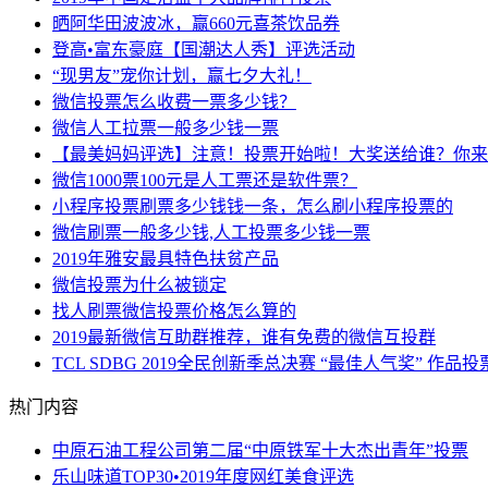
晒阿华田波波冰，赢660元喜茶饮品券
登高•富东豪庭【国潮达人秀】评选活动
“现男友”宠你计划，赢七夕大礼！
微信投票怎么收费一票多少钱？
微信人工拉票一般多少钱一票
【最美妈妈评选】注意！投票开始啦！大奖送给谁？你来
微信1000票100元是人工票还是软件票？
小程序投票刷票多少钱钱一条，怎么刷小程序投票的
微信刷票一般多少钱,人工投票多少钱一票
2019年雅安最具特色扶贫产品
微信投票为什么被锁定
找人刷票微信投票价格怎么算的
2019最新微信互助群推荐，谁有免费的微信互投群
TCL SDBG 2019全民创新季总决赛 “最佳人气奖” 作品投
热门内容
中原石油工程公司第二届“中原铁军十大杰出青年”投票
乐山味道TOP30•2019年度网红美食评选