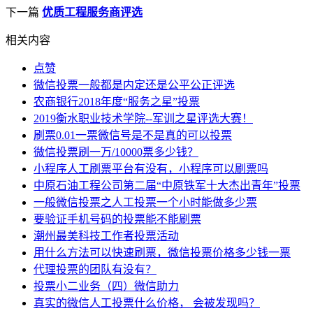
下一篇
优质工程服务商评选
相关内容
点赞
微信投票一般都是内定还是公平公正评选
农商银行2018年度“服务之星”投票
2019衡水职业技术学院--军训之星评选大赛！
刷票0.01一票微信号是不是真的可以投票
微信投票刷一万/10000票多少钱？
小程序人工刷票平台有没有，小程序可以刷票吗
中原石油工程公司第二届“中原铁军十大杰出青年”投票
一般微信投票之人工投票一个小时能做多少票
要验证手机号码的投票能不能刷票
潮州最美科技工作者投票活动
用什么方法可以快速刷票，微信投票价格多少钱一票
代理投票的团队有没有？
投票小二业务（四）微信助力
真实的微信人工投票什么价格， 会被发现吗？