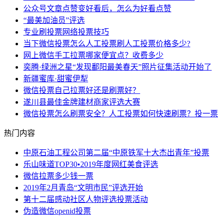
公众号文章点赞变好看后，怎么为好看点赞
“最美加油员”评选
专业刷投票网络投票技巧
当下微信投票怎么人工投票刷人工投票价格多少?
网上微信手工拉票哪家便宜点？收费多少
奕腾·绿洲之星“发现鄱阳最美春天”照片征集活动开始了
新疆蜜库·甜蜜伊犁
微信投票自己拉票好还是刷票好？
遂川县最佳金牌建材商家评选大赛
微信投票怎么刷票安全？人工投票如何快速刷票？投一票
热门内容
中原石油工程公司第二届“中原铁军十大杰出青年”投票
乐山味道TOP30•2019年度网红美食评选
微信拉票多少钱一票
2019年2月青岛“文明市民”评选开始
第十二届感动社区人物评选投票活动
伪造微信openid投票