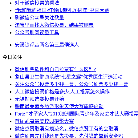
对于微信投票的看法
“我和我的祖国·红领巾献礼70周年”书画大赛
刷微信公众号关注数量
淘宝里面找人微信投票，结果被删票
公众号刷阅读量工具
安溪
铁观音
两名
第三届
候选人
今日关注
微信刷票软件和自己拉票有什么区别?
象山县卫生健康系统“七星之耀”优秀医生评选活动
关注公众号投票多少钱一票，公众号刷票多少钱一票
人工微信投票价格是多少,人工投票怎么操作
无锡站预选赛投票开始
赣南最美畲乡旅游形象天使大赛震撼启动
Forte “才子家人”2019澳洲国际青少年及家庭才艺大赛
首届武夷最美校园摄影大赛
微信点赞取消有痕迹么，微信点赞了有的会取消
微信刷票先付钱还是先投票，先付钱的靠谱安全吗