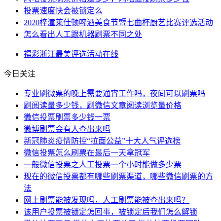
投票速度快会被锁定么
2020梓潼莱仕顿啤酒美食节暨七曲杯厨艺比赛评选活动
怎么看出人工跟机器刷票不同之处
福彩
浙江
最美
评选活动
在线
今日关注
专业刷微票的晚上需要通宵工作吗，夜间可以刷票吗
刷阅读量多少钱，刷微信文章阅读浏览量价格
微信投票刷票多少钱一票
微博刷票会有人查出来吗
新冠肺炎疫情防控“拉面公益”十大人气评选榜
微信投票怎么刷票在最后一天拿冠军
一般微信投票之人工投票一个小时能做多少票
现在的微信投票都有哪些刷票渠道，哪些微信刷票的方
法
网上刷票能被发现吗，人工刷票能被查出来吗？
该用户投票被锁定怎回事，被锁定后我们怎么解锁