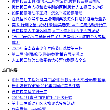
微信拉票工具,微信人工拉票公司,微信拉票投票团队
微信投票真人投和软件刷的区别,微信人工投票多少钱
如果投票活动不正规，怎么举报投票活动
在微信公众号平台上如何刷票及怎么样增加投票数量多
奕腾·绿洲之星“发现鄱阳最美春天”照片征集活动开始了
微信投票人工怎么刷票,人工投票团队会不会被发现
“五四”表彰投票通道开启了！谁是你更喜欢的个人或集
体呢
2020年海南省青少年春晚节目选拔第三场
第二届“美丽新乐·最美教师”推选展示活动
人工投票群怎么收费微信投票代刷网安全么
热门内容
中原石油工程公司第二届“中原铁军十大杰出青年”投票
乐山味道TOP30•2019年度网红美食评选
微信拉票多少钱一票
2019年2月青岛“文明市民”评选开始
第十二届感动社区人物评选投票活动
伪造微信openid投票