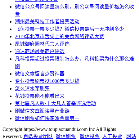
微信公众号阅读量怎么刷，刷公众号阅读量价格怎么收
费
潮州最美科技工作者投票活动
飞鱼投票一票多少钱？微信投票最后一天冲刺多少
2019年北京市舌尖上的美食网络评选大赛
凰城御府园林代言人评选
通达商场最美商户评选
凡科投票超过投票限制怎么办，凡科投票为什么那么难
刷
微信文章留言点赞神器
专业投票刷票投1000票多少钱
怎么请水军刷票
花钱投票能不能看出来
第七届凡人歌·十大凡人善举评选活动
刷微信文章阅读量产业链
微信刷票如何快速涨票拿第一
Copyright https://www.toupiaotuandui.com Inc All Rights
Reserved.
百皓投票团队
-
微信刷票
-
微信投票
-
人工投票
-
网站