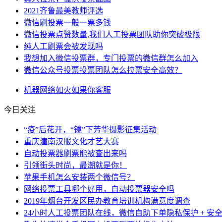
2021齐鲁最美教师评选
微信刷投票一般一票多钱
微信投票点赞数量,我们人工投票团队助你突破极限
纯人工刷票会被发现吗
我想加入微信投票群，专门投票的微信群怎么加入
微信公众号投票投票团队怎么拉票安全高效？
机器
网络
如火
如果你
客服
今日关注
“疫”后花开，“镜”下芳华摄影征集活动
重庆潼南汉服文化才艺大赛
自动投票器刷票能被查出来吗
引领街头时尚，最潮就是你！
苹果手机怎么安装两个微信号？
网络投票工具哪个好用，自动投票器安全吗
2019年烟台开发区民办教育培训机构满意度调查
24小时人工投票团队在线，微信自助下单隐私保护 + 安