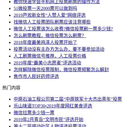
教你快速学会手机网上投票刷票的操作方法
51微投票一天2000票可以做到吗
2019芦淞新女性“人赞人爱”网络评选
找微信人工投票团队刷票应该注意哪些
微信人工投票该怎么收费?微信投票刷一票多少钱?
怎么刷票教程，微信投票怎么刷票？
2018年度最美鸡泽人投票开始了
投票活动没有主办方怎么办，要不要参加活动
人工刷票微信号推荐，人工投票价格
2019年度“最美小志愿者”评选活动
怎样解除微信投票限制，微信投票频繁怎么解封
焦作市人民好药师评选
热门内容
中原石油工程公司第二届“中原铁军十大杰出青年”投票
乐山味道TOP30•2019年度网红美食评选
微信拉票多少钱一票
2019年2月青岛“文明市民”评选开始
第十二届感动社区人物评选投票活动