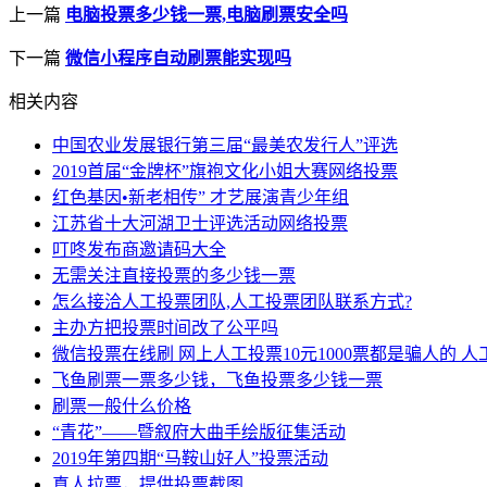
上一篇
电脑投票多少钱一票,电脑刷票安全吗
下一篇
微信小程序自动刷票能实现吗
相关内容
中国农业发展银行第三届“最美农发行人”评选
2019首届“金牌杯”旗袍文化小姐大赛网络投票
红色基因•新老相传” 才艺展演青少年组
江苏省十大河湖卫士评选活动网络投票
叮咚发布商邀请码大全
无需关注直接投票的多少钱一票
怎么接洽人工投票团队,人工投票团队联系方式?
主办方把投票时间改了公平吗
微信投票在线刷 网上人工投票10元1000票都是骗人的 
飞鱼刷票一票多少钱，飞鱼投票多少钱一票
刷票一般什么价格
“青花”——暨叙府大曲手绘版征集活动
2019年第四期“马鞍山好人”投票活动
真人拉票，提供投票截图