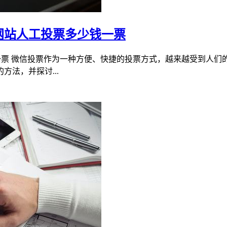
网站人工投票多少钱一票
一票 微信投票作为一种方便、快捷的投票方式，越来越受到人
法，并探讨...