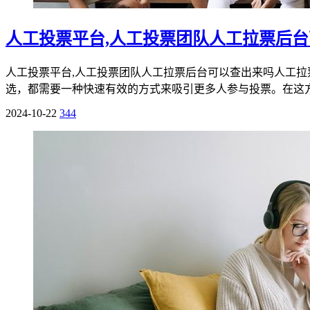
人工投票平台,人工投票团队人工拉票后
人工投票平台,人工投票团队人工拉票后台可以查出来吗人工拉
选，都需要一种快速有效的方式来吸引更多人参与投票。在这方面
2024-10-22
344