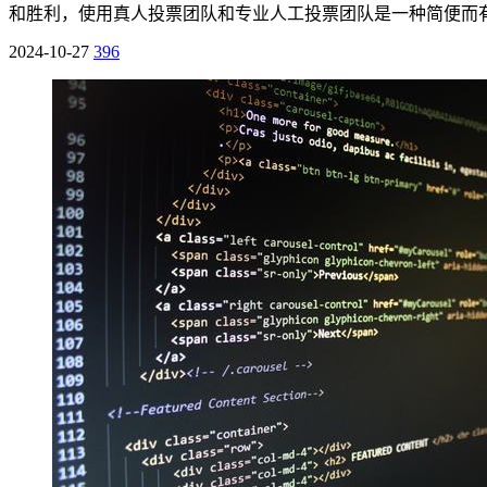
和胜利，使用真人投票团队和专业人工投票团队是一种简便而有效
2024-10-27
396