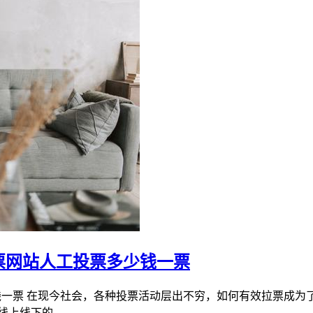
票网站人工投票多少钱一票
钱一票 在现今社会，各种投票活动层出不穷，如何有效拉票成
线下的...