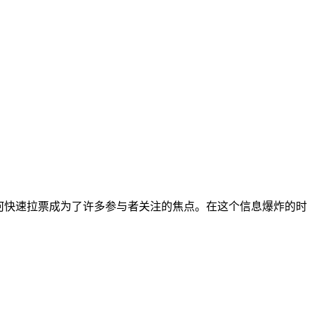
如何快速拉票成为了许多参与者关注的焦点。在这个信息爆炸的时