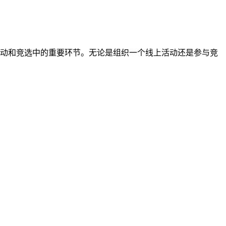
活动和竞选中的重要环节。无论是组织一个线上活动还是参与竞