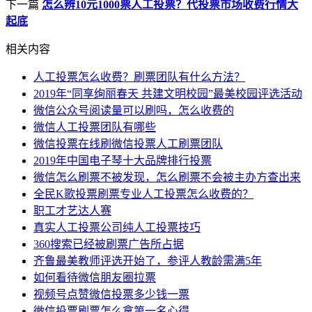
下一篇
怎么辨10元1000票人工投票？代投票市场收费行情大
起底
相关内容
人工投票怎么收费？刷票团队有什么方法？
2019年“同享绚丽春天 共建文明校园”最美校园评选活动
微信公众号阅读量可以刷吗，怎么收费的
微信人工投票团队有哪些
微信投票在线刷微信投票人工刷票团队
2019年中国电子琴十大品牌排行投票
微信怎么刷票不被发现，怎么刷票不会被主办方查出来
全民K歌投票刷票专业人工投票怎么收费的？
职工才艺达人赛
真实人工投票公司纯人工投票技巧
360搜索已经被刷票广告所占据
齐鲁最美教师评选开始了，参评人教龄需满5年
如何看待微信朋友圈拉票
视频号点赞微信投票多少钱一票
微信投票刷票怎么拿第一名心得