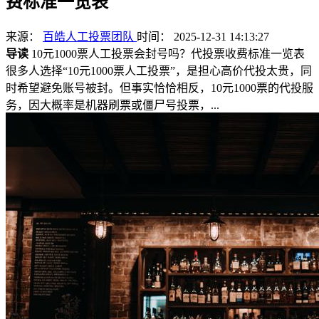
费标准一览表
来源：
百皓人工投票团队
时间： 2025-12-31 14:13:27
导读
10元1000票人工投票会封号吗？代投票收费标准一览表
很多人选择“10元1000票人工投票”，是担心高价代投太贵，同
时希望避免账号被封。但事实恰恰相反，10元1000票的代投服
务，因大概率是机器刷票或僵尸号投票，...