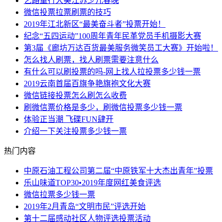
艺路童行大美江苏少儿春晚
微信投票拉票刷票的技巧
2019年江北新区“最美奋斗者”投票开始！
纪念“五四运动”100周年青年民革党员手机摄影大赛
第3届《廊坊万达百货最美服务微笑员工大赛》开始啦！
怎么找人刷票，找人刷票需要注意什么
有什么可以刷投票的吗-网上找人拉投票多少钱一票
2019云南首届百旗争艳旗袍文化大赛
微信链接投票怎么刷怎么收费
刷微信票价格是多少，刷微信投票多少钱一票
体验正当潮 飞碟FUN肆开
介绍一下关注投票多少钱一票
热门内容
中原石油工程公司第二届“中原铁军十大杰出青年”投票
乐山味道TOP30•2019年度网红美食评选
微信拉票多少钱一票
2019年2月青岛“文明市民”评选开始
第十二届感动社区人物评选投票活动