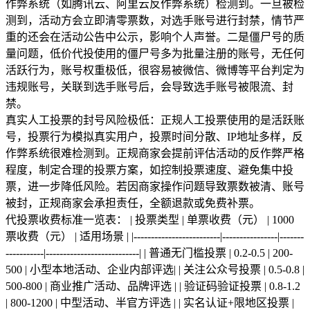
作弊系统（如腾讯云、阿里云反作弊系统）检测到。一旦被检
测到，活动方会立即清零票数，对选手账号进行封禁，情节严
重的还会在活动公告中公示，影响个人声誉。二是僵尸号的质
量问题，低价代投使用的僵尸号多为批量注册的账号，无任何
活跃行为，账号权重极低，很容易被微信、微博等平台判定为
违规账号，关联到选手账号后，会导致选手账号被限流、封
禁。
真实人工投票的封号风险极低：正规人工投票使用的是活跃账
号，投票行为模拟真实用户，投票时间分散、IP地址多样，反
作弊系统很难检测到。正规商家会提前评估活动的反作弊严格
程度，制定合理的投票方案，如控制投票速度、避免集中投
票，进一步降低风险。若因商家操作问题导致票数被清、账号
被封，正规商家会承担责任，全额退款或免费补票。
代投票收费标准一览表： | 投票类型 | 单票收费（元） | 1000
票收费（元） | 适用场景 | |-------------------------|----------------|-------
-----------|---------------------------| | 普通无门槛投票 | 0.2-0.5 | 200-
500 | 小型本地活动、企业内部评选| | 关注公众号投票 | 0.5-0.8 |
500-800 | 商业推广活动、品牌评选 | | 验证码验证投票 | 0.8-1.2
| 800-1200 | 中型活动、半官方评选 | | 实名认证+限地区投票 |