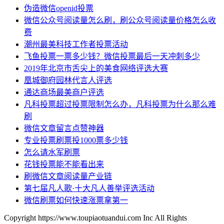
伪造微信openid投票
微信公众号阅读量怎么刷，刷公众号阅读量价格怎么收
费
潮州最美科技工作者投票活动
飞鱼投票一票多少钱？微信投票最后一天冲刺多少
2019年北京市舌尖上的美食网络评选大赛
凰城御府园林代言人评选
通达商场最美商户评选
凡科投票超过投票限制怎么办，凡科投票为什么那么难
刷
微信文章留言点赞神器
专业投票刷票投1000票多少钱
怎么请水军刷票
花钱投票能不能看出来
刷微信文章阅读量产业链
第七届凡人歌·十大凡人善举评选活动
微信刷票如何快速涨票拿第一
Copyright https://www.toupiaotuandui.com Inc All Rights