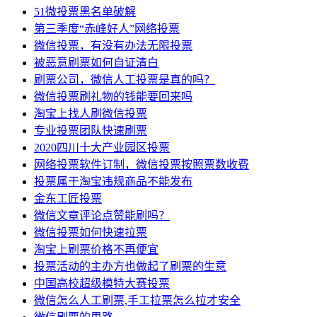
51微投票黑名单破解
第三季度“赤峰好人”网络投票
微信投票，有没有办法无限投票
被恶意刷票如何自证清白
刷票公司，微信人工投票是真的吗？
微信投票刷礼物的钱能要回来吗
淘宝上找人刷微信投票
专业投票团队快速刷票
2020四川十大产业园区投票
网络投票软件订制，微信投票按照票数收费
投票属于淘宝违规商品不能发布
金东工匠投票
微信文章评论点赞能刷吗？
微信投票如何快速拉票
淘宝上刷票价格不再便宜
投票活动的主办方也做起了刷票的生意
中国高校超级模特大赛投票
微信怎么人工刷票,手工拉票怎么拉才安全