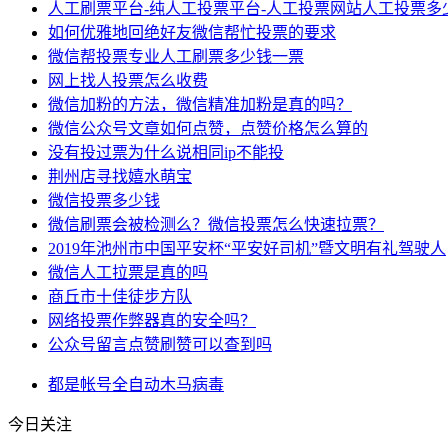
人工刷票平台-纯人工投票平台-人工投票网站人工投票多
如何优雅地回绝好友微信帮忙投票的要求
微信帮投票专业人工刷票多少钱一票
网上找人投票怎么收费
微信加粉的方法，微信精准加粉是真的吗？
微信公众号文章如何点赞，点赞价格怎么算的
没有投过票为什么说相同ip不能投
荆州店寻找嬉水萌宝
微信投票多少钱
微信刷票会被检测么？微信投票怎么快速拉票？
2019年池州市中国平安杯“平安好司机”暨文明有礼驾驶人
微信人工拉票是真的吗
商丘市十佳徒步方队
网络投票作弊器真的安全吗？
公众号留言点赞刷赞可以查到吗
都是
帐号
全自动
木马
病毒
今日关注