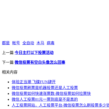
都是
帐号
全自动
木马
病毒
上一篇
今日主打以下投票活动
下一篇
微信投票有空白头像怎么回事
相关内容
体验正当潮 飞碟FUN肆开
微信投票刷票是机器投票还是人工投票
微信投票如何快速涨票数-微信投票如何拉票快
微信人工投票01元一票到底是不是真的
人工投票网站，人工投票平台-微信投票怎么刷投票多少