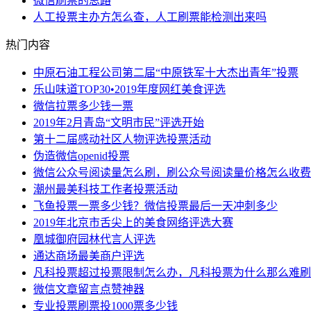
微信刷票的思路
人工投票主办方怎么查，人工刷票能检测出来吗
热门内容
中原石油工程公司第二届“中原铁军十大杰出青年”投票
乐山味道TOP30•2019年度网红美食评选
微信拉票多少钱一票
2019年2月青岛“文明市民”评选开始
第十二届感动社区人物评选投票活动
伪造微信openid投票
微信公众号阅读量怎么刷，刷公众号阅读量价格怎么收费
潮州最美科技工作者投票活动
飞鱼投票一票多少钱？微信投票最后一天冲刺多少
2019年北京市舌尖上的美食网络评选大赛
凰城御府园林代言人评选
通达商场最美商户评选
凡科投票超过投票限制怎么办，凡科投票为什么那么难刷
微信文章留言点赞神器
专业投票刷票投1000票多少钱