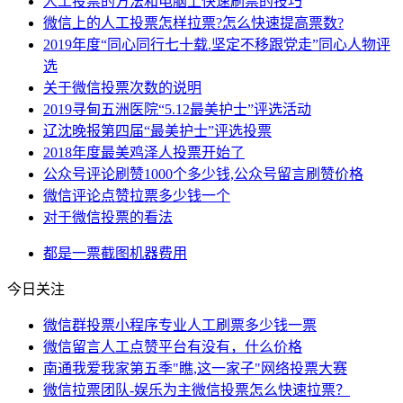
人工投票的方法和电脑上快速刷票的技巧
微信上的人工投票怎样拉票?怎么快速提高票数?
2019年度“同心同行七十载.坚定不移跟党走”同心人物评
选
关于微信投票次数的说明
2019寻甸五洲医院“5.12最美护士”评选活动
辽沈晚报第四届“最美护士”评选投票
2018年度最美鸡泽人投票开始了
公众号评论刷赞1000个多少钱,公众号留言刷赞价格
微信评论点赞拉票多少钱一个
对于微信投票的看法
都是
一票
截图
机器
费用
今日关注
微信群投票小程序专业人工刷票多少钱一票
微信留言人工点赞平台有没有，什么价格
南通我爱我家第五季"瞧,这一家子"网络投票大赛
微信拉票团队-娱乐为主微信投票怎么快速拉票？