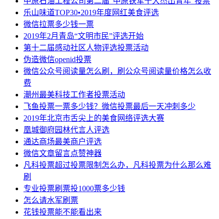
中原石油工程公司第二届“中原铁军十大杰出青年”投票
乐山味道TOP30•2019年度网红美食评选
微信拉票多少钱一票
2019年2月青岛“文明市民”评选开始
第十二届感动社区人物评选投票活动
伪造微信openid投票
微信公众号阅读量怎么刷，刷公众号阅读量价格怎么收
费
潮州最美科技工作者投票活动
飞鱼投票一票多少钱？微信投票最后一天冲刺多少
2019年北京市舌尖上的美食网络评选大赛
凰城御府园林代言人评选
通达商场最美商户评选
微信文章留言点赞神器
凡科投票超过投票限制怎么办，凡科投票为什么那么难
刷
专业投票刷票投1000票多少钱
怎么请水军刷票
花钱投票能不能看出来