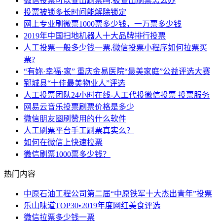
微信投票可以查出刷票吗,被查出刷票怎么办
投票被锁多长时间能解除锁定
网上专业刷微票1000票多少钱，一万票多少钱
2019年中国扫地机器人十大品牌排行投票
人工投票一般多少钱一票,微信投票小程序如何拉票买
票?
“有妳·幸福·家” 重庆金易医院“最美家庭”公益评选大赛
郓城县“十佳最美物业人”评选
人工投票团队24小时在线-人工代投微信投票 投票服务
网易云音乐投票刷票价格是多少
微信朋友圈刷赞用的什么软件
人工刷票平台手工刷票真实么？
如何在微信上快速拉票
微信刷票1000票多少钱？
热门内容
中原石油工程公司第二届“中原铁军十大杰出青年”投票
乐山味道TOP30•2019年度网红美食评选
微信拉票多少钱一票