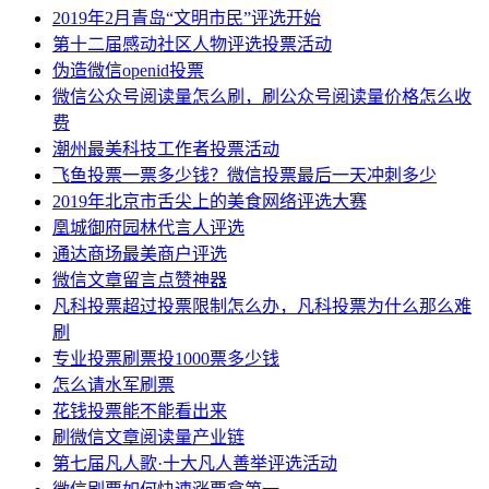
2019年2月青岛“文明市民”评选开始
第十二届感动社区人物评选投票活动
伪造微信openid投票
微信公众号阅读量怎么刷，刷公众号阅读量价格怎么收
费
潮州最美科技工作者投票活动
飞鱼投票一票多少钱？微信投票最后一天冲刺多少
2019年北京市舌尖上的美食网络评选大赛
凰城御府园林代言人评选
通达商场最美商户评选
微信文章留言点赞神器
凡科投票超过投票限制怎么办，凡科投票为什么那么难
刷
专业投票刷票投1000票多少钱
怎么请水军刷票
花钱投票能不能看出来
刷微信文章阅读量产业链
第七届凡人歌·十大凡人善举评选活动