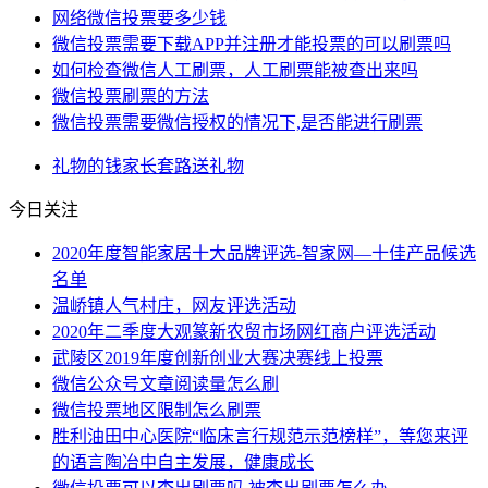
网络微信投票要多少钱
微信投票需要下载APP并注册才能投票的可以刷票吗
如何检查微信人工刷票，人工刷票能被查出来吗
微信投票刷票的方法
微信投票需要微信授权的情况下,是否能进行刷票
礼物
的钱
家长
套路
送礼物
今日关注
2020年度智能家居十大品牌评选-智家网—十佳产品候选
名单
温峤镇人气村庄，网友评选活动
2020年二季度大观篆新农贸市场网红商户评选活动
武陵区2019年度创新创业大赛决赛线上投票
微信公众号文章阅读量怎么刷
微信投票地区限制怎么刷票
胜利油田中心医院“临床言行规范示范榜样”，等您来评
的语言陶冶中自主发展，健康成长