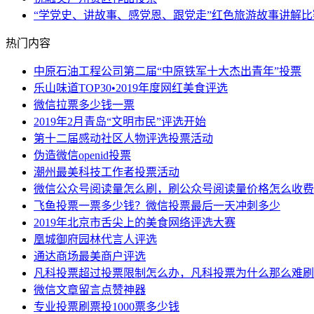
“学党史、讲故事、感党恩、跟党走”红色旅游故事讲解比
热门内容
中原石油工程公司第二届“中原铁军十大杰出青年”投票
乐山味道TOP30•2019年度网红美食评选
微信拉票多少钱一票
2019年2月青岛“文明市民”评选开始
第十二届感动社区人物评选投票活动
伪造微信openid投票
潮州最美科技工作者投票活动
微信公众号阅读量怎么刷，刷公众号阅读量价格怎么收费
飞鱼投票一票多少钱？微信投票最后一天冲刺多少
2019年北京市舌尖上的美食网络评选大赛
凰城御府园林代言人评选
通达商场最美商户评选
凡科投票超过投票限制怎么办，凡科投票为什么那么难刷
微信文章留言点赞神器
专业投票刷票投1000票多少钱