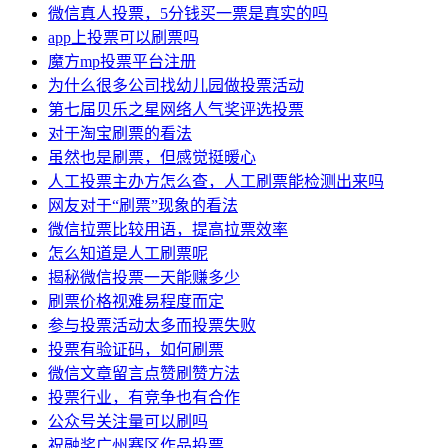
微信真人投票，5分钱买一票是真实的吗
app上投票可以刷票吗
魔方mp投票平台注册
为什么很多公司找幼儿园做投票活动
第七届贝乐之星网络人气奖评选投票
对于淘宝刷票的看法
虽然也是刷票，但感觉挺暖心
人工投票主办方怎么查，人工刷票能检测出来吗
网友对于“刷票”现象的看法
微信拉票比较用语，提高拉票效率
怎么知道是人工刷票呢
揭秘微信投票一天能赚多少
刷票价格视难易程度而定
参与投票活动太多而投票失败
投票有验证码，如何刷票
微信文章留言点赞刷赞方法
投票行业，有竞争也有合作
公众号关注量可以刷吗
祝融奖广州赛区作品投票