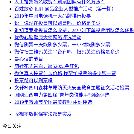
人工投票怎么收费？刷票团队有什么方法？
百姓放心·四川食品企业大型推广活动（第一期）
2019年中国电话机十大品牌排行投票
说一说现在投票可以刷票吗，价格是多少
谁知道专业投票怎么收费，24小时下单投票团队怎么联系
优秀心脑健康大使网络评选活动
微信刷票一天能刷多少票，一小时能刷多少票
微信扫二维码关注平台有吗，扫码关注价格是多少
最心仪的节目
萌娃花式告白，赢520现金红包
微信真人投票什么价格,找帮忙投票的多少钱一票
投票帮可以刷票吗
文轩杯四川森林草原防灭火安全教育主题征文活动投票
国网江西电力第四届“青年岗位能手”网络评选
2019年教师节华图最美教师 由你评选
收视率
数据
保密法
都是
实发
今日关注