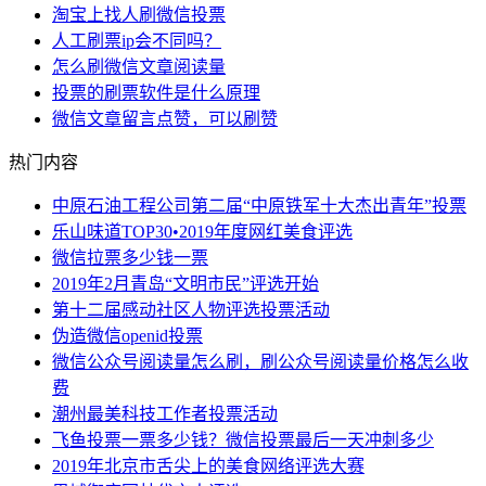
淘宝上找人刷微信投票
人工刷票ip会不同吗？
怎么刷微信文章阅读量
投票的刷票软件是什么原理
微信文章留言点赞，可以刷赞
热门内容
中原石油工程公司第二届“中原铁军十大杰出青年”投票
乐山味道TOP30•2019年度网红美食评选
微信拉票多少钱一票
2019年2月青岛“文明市民”评选开始
第十二届感动社区人物评选投票活动
伪造微信openid投票
微信公众号阅读量怎么刷，刷公众号阅读量价格怎么收
费
潮州最美科技工作者投票活动
飞鱼投票一票多少钱？微信投票最后一天冲刺多少
2019年北京市舌尖上的美食网络评选大赛