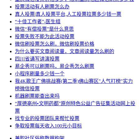
投票活动有人刷票怎么办
真人投票|真人投票平台,人工投票拉票多少钱一票
“十佳工作者”-医生组
微信“有偿投票”是什么意思
投票失败不能为此活动投票
微信刷投票怎么刷，微信刷投票价格
为什么要买文章阅读量，文章阅读量怎么刷的
四川省诵写讲演投票
易企秀可以刷票吗，易企秀怎么刷票
小程序刷量多少钱一个
我4K歌王广佛挑战赛(第二季)佛山赛区"人气打榜"实力
榜微信投票
机器刷票能查出来吗
“厚德亳州•文明药都”原创特色公益广告征集活动网上投
票
找专业的投票团队来帮忙投票
争取投票每天收入100元小目标
兼职
社区
俗称
数据
构架