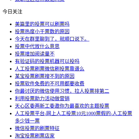
今日关注
美篇里的投票可以刷票吗
投票热度小于票数的原因
今天在群里聊到了，就顺口说下。
投票中代放什么意思
投票增加阅读量不
有验证码的投票机器可以投吗
人工投票刷票微信刷投票靠谱么
某宝投票刷票搜不到的原因
投票软件免费的不可用都要收费
你最讨厌的微信使用习惯，拉人投票排第二
利用投票助力活动做营销
天心区委两新工委邀你为最喜欢的主题投票
人工投票平台-网上人工投票10元1000票假的-人工投票
多少钱一票
微信投票的刷票特征
淘宝投票刷票店家