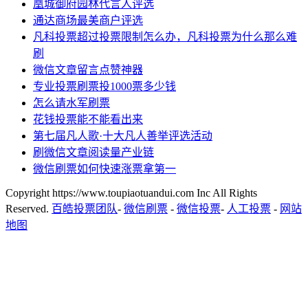
凰城御府园林代言人评选
通达商场最美商户评选
凡科投票超过投票限制怎么办，凡科投票为什么那么难
刷
微信文章留言点赞神器
专业投票刷票投1000票多少钱
怎么请水军刷票
花钱投票能不能看出来
第七届凡人歌·十大凡人善举评选活动
刷微信文章阅读量产业链
微信刷票如何快速涨票拿第一
Copyright https://www.toupiaotuandui.com Inc All Rights
Reserved.
百皓投票团队
-
微信刷票
-
微信投票
-
人工投票
-
网站
地图