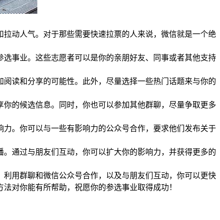
和拉动人气。对于那些需要快速拉票的人来说，微信就是一个绝
参选事业。这些志愿者可以是你的亲朋好友、同事或者其他支持
加阅读和分享的可能性。此外，尽量选择一些热门话题来与你的
享你的候选信息。同时，你也可以参加其他群聊，尽量争取更多
响力。你可以与一些有影响力的公众号合作，要求他们发布关于
播。通过与朋友们互动，你可以扩大你的影响力，并获得更多的
、利用群聊和微信公众号合作，以及与朋友们互动，你可以更快
方法对你能有所帮助，祝愿你的参选事业取得成功！