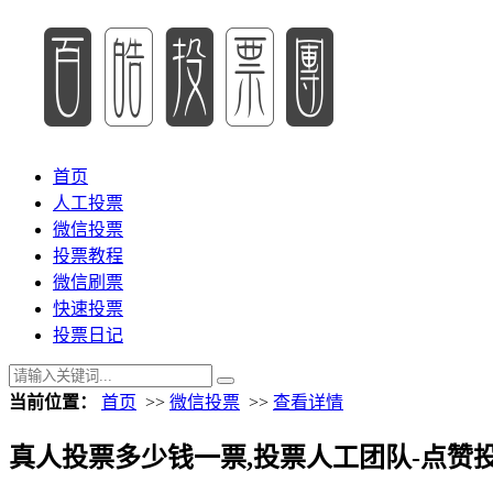
首页
人工投票
微信投票
投票教程
微信刷票
快速投票
投票日记
当前位置：
首页
>>
微信投票
>>
查看详情
真人投票多少钱一票,投票人工团队-点赞