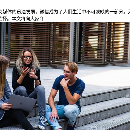
社交媒体的迅速发展，微信成为了人们生活中不可或缺的一部分
。本文将向大家介...