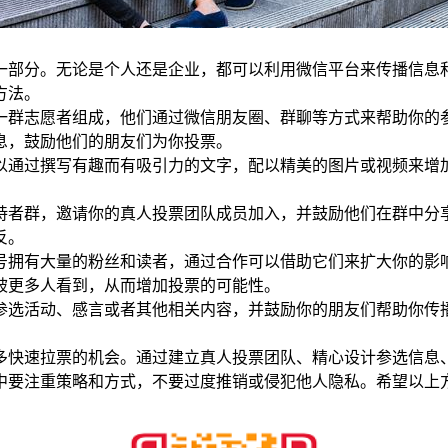
一部分。无论是个人还是企业，都可以利用微信平台来传播信息
方法。
一群志愿者组成，他们通过微信朋友圈、群聊等方式来帮助你的
息，鼓励他们的朋友们为你投票。
以通过撰写有趣而有吸引力的文字，配以精美的图片或视频来增
持者群，邀请你的真人投票团队成员加入，并鼓励他们在群中分
反。
号拥有大量的粉丝和读者，通过合作可以借助它们来扩大你的影
被更多人看到，从而增加投票的可能性。
参选活动、感言或者其他相关内容，并鼓励你的朋友们帮助你传
多快速拉票的机会。通过建立真人投票团队、精心设计参选信息
中要注重策略和方式，不要过度推销或侵犯他人隐私。希望以上