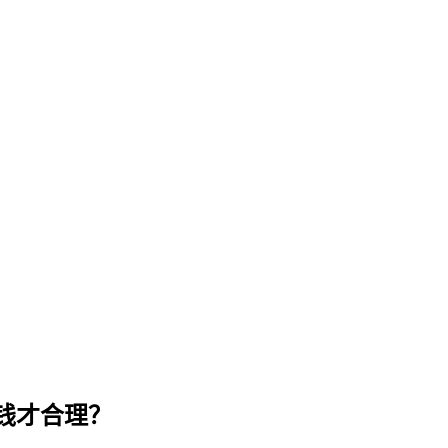
钱才合理？