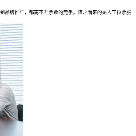
优到品牌推广，都离不开票数的竞争。随之而来的是人工拉票服