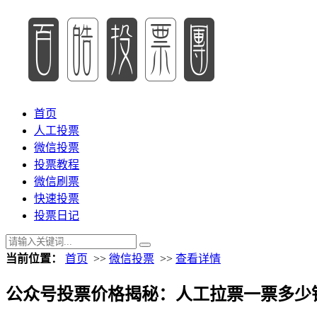
首页
人工投票
微信投票
投票教程
微信刷票
快速投票
投票日记
当前位置：
首页
>>
微信投票
>>
查看详情
公众号投票价格揭秘：人工拉票一票多少