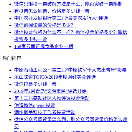
微信只限投一票破解方法是什么，能否突破一票限制
有投票怎么刷票，价格是多少钱一票
中国农业发展银行第三届“最美农发行人”评选
微信刷阅读量的价格是多少？
微信投票价格为什么不一样？微信投票价格多少？微信
投票多少钱一票
168家云南正规食品企业一期
热门内容
中原石油工程公司第二届“中原铁军十大杰出青年”投票
乐山味道TOP30•2019年度网红美食评选
微信拉票多少钱一票
2019年2月青岛“文明市民”评选开始
第十二届感动社区人物评选投票活动
伪造微信openid投票
潮州最美科技工作者投票活动
微信公众号阅读量怎么刷，刷公众号阅读量价格怎么收
费