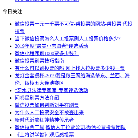
今日关注
微信投票十元一千票不可信-帮投票的网站-帮投票 代投
拉票
当下微信投票怎么人工投票刷人工投票价格多少?
2019年度“最美小志愿者”评选活动
微信小程序刷1000票多少钱？
微信投票刷票技巧指南
有什么可以刷投票的吗-网上找人拉投票多少钱一票
龙灯金套餐杯-2019我是粮王网络海选肇东、兰西、海
伦、绥棱五大连池赛区
“习水县法律专家库”专家评选活动
问卷星刷票方法介绍
微信投票如何判断对手在刷票
为什么人工投票安全不被查出来
新时代沂蒙红嫂精神传承者
微信拉票工具,微信人工拉票公司,微信拉票投票团队
《上将洪学智》观后感投票