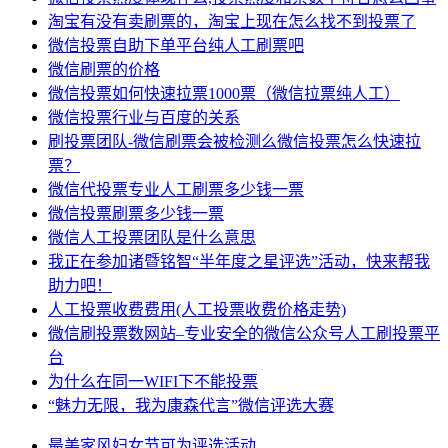
淘宝有没有卖刷票的，淘宝上现在怎么找不到投票了
微信投票自助下单平台纯人工刷票吧
微信刷票的价格
微信投票如何快速拉票1000票（微信拉票纯人工）
微信投票行业与百度的关系
刷投票团队-微信刷票会被检测么微信投票怎么快速拉
票？
微信代投票专业人工刷票多少钱一票
微信投票刷票多少钱一票
微信人工投票团队是什么意思
我正在参加诸暨铭智“半年度之星评选”活动，快来帮我
助力吧！
人工投票收费费用(人工投票收费价格走势)
微信刷投票数网站–专业安全的微信公众号人工刷投票平
台
为什么在同一WIFI下不能投票
“魅力无限，我为康森代言”微信评选大赛
最美
家风
妇女节
可为
评选活动