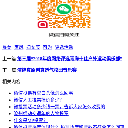
最美
家风
妇女节
可为
评选活动
上一篇
第三届“2018年度网络评选青海十佳户外运动俱乐部”
下一篇
洁婷真原创真透气校园音乐赛
相关内容
微信投票有空白头像怎么回事
微信人工拉票报价多少？
微投票活动多少钱一票，告诉大家怎么收费的
沧州感动交通年度人物投票
什么是MP投票？
微信投票热度体现什么,投票热度和票数不符合怎么回事