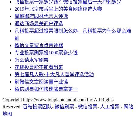
飞鱼投票一票多少钱？微信投票最后一天冲刺多少
2019年北京市舌尖上的美食网络评选大赛
凰城御府园林代言人评选
通达商场最美商户评选
凡科投票超过投票限制怎么办，凡科投票为什么那么难
刷
微信文章留言点赞神器
专业投票刷票投1000票多少钱
怎么请水军刷票
花钱投票能不能看出来
第七届凡人歌·十大凡人善举评选活动
刷微信文章阅读量产业链
微信刷票如何快速涨票拿第一
Copyright https://www.toupiaotuandui.com Inc All Rights
Reserved.
百皓投票团队
-
微信刷票
-
微信投票
-
人工投票
-
网站
地图