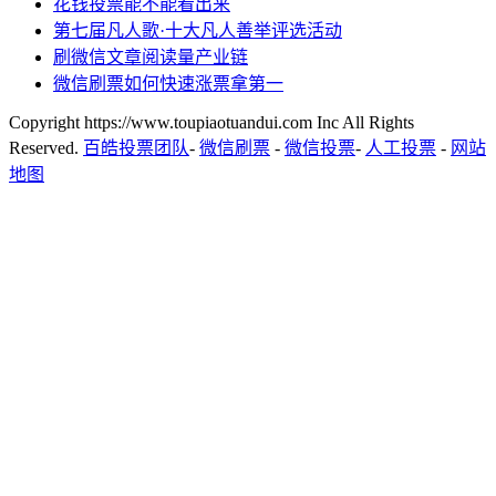
花钱投票能不能看出来
第七届凡人歌·十大凡人善举评选活动
刷微信文章阅读量产业链
微信刷票如何快速涨票拿第一
Copyright https://www.toupiaotuandui.com Inc All Rights
Reserved.
百皓投票团队
-
微信刷票
-
微信投票
-
人工投票
-
网站
地图