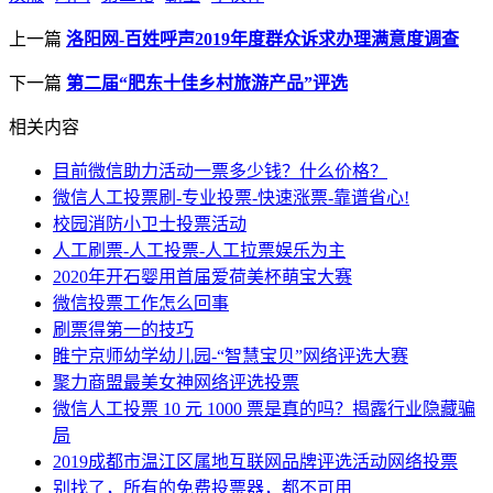
上一篇
洛阳网-百姓呼声2019年度群众诉求办理满意度调查
下一篇
第二届“肥东十佳乡村旅游产品”评选
相关内容
目前微信助力活动一票多少钱？什么价格？
微信人工投票刷-专业投票-快速涨票-靠谱省心!
校园消防小卫士投票活动
人工刷票-人工投票-人工拉票娱乐为主
2020年开石婴用首届爱荷美杯萌宝大赛
微信投票工作怎么回事
刷票得第一的技巧
睢宁京师幼学幼儿园-“智慧宝贝”网络评选大赛
聚力商盟最美女神网络评选投票
微信人工投票 10 元 1000 票是真的吗？揭露行业隐藏骗
局
2019成都市温江区属地互联网品牌评选活动网络投票
别找了，所有的免费投票器，都不可用