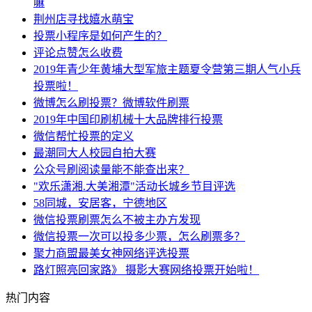
嘛
荆州店寻找嬉水萌宝
投票小程序是如何产生的？
评论点赞怎么收费
2019年青少年黄埔大型军旅主题夏令营第三期人气小兵
投票啦！
微博怎么刷投票？微博软件刷票
2019年中国印刷机械十大品牌排行投票
微信帮忙投票的定义
最潮同大人校园自拍大赛
公众号刷阅读量能不能查出来？
"欢乐潇湘.大美湘潭"活动长城乡节目评选
58同城，安居客，宁德地区
微信投票刷票怎么不被主办方发现
微信投票一次可以投多少票，怎么刷票多？
聚力商盟最美女神网络评选投票
路灯照亮回家路》 摄影大赛网络投票开始啦！
热门内容