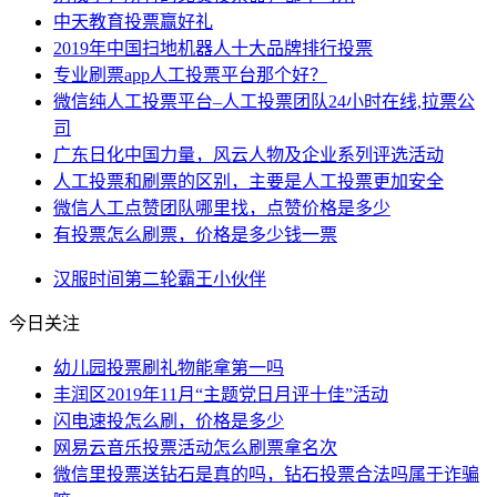
中天教育投票赢好礼
2019年中国扫地机器人十大品牌排行投票
专业刷票app人工投票平台那个好？
微信纯人工投票平台–人工投票团队24小时在线,拉票公
司
广东日化中国力量，风云人物及企业系列评选活动
人工投票和刷票的区别，主要是人工投票更加安全
微信人工点赞团队哪里找，点赞价格是多少
有投票怎么刷票，价格是多少钱一票
汉服
时间
第二轮
霸王
小伙伴
今日关注
幼儿园投票刷礼物能拿第一吗
丰润区2019年11月“主题党日月评十佳”活动
闪电速投怎么刷，价格是多少
网易云音乐投票活动怎么刷票拿名次
微信里投票送钻石是真的吗，钻石投票合法吗属于诈骗