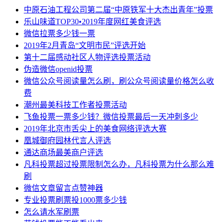
中原石油工程公司第二届“中原铁军十大杰出青年”投票
乐山味道TOP30•2019年度网红美食评选
微信拉票多少钱一票
2019年2月青岛“文明市民”评选开始
第十二届感动社区人物评选投票活动
伪造微信openid投票
微信公众号阅读量怎么刷，刷公众号阅读量价格怎么收
费
潮州最美科技工作者投票活动
飞鱼投票一票多少钱？微信投票最后一天冲刺多少
2019年北京市舌尖上的美食网络评选大赛
凰城御府园林代言人评选
通达商场最美商户评选
凡科投票超过投票限制怎么办，凡科投票为什么那么难
刷
微信文章留言点赞神器
专业投票刷票投1000票多少钱
怎么请水军刷票