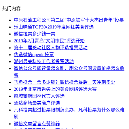
热门内容
中原石油工程公司第二届“中原铁军十大杰出青年”投票
乐山味道TOP30•2019年度网红美食评选
微信拉票多少钱一票
2019年2月青岛“文明市民”评选开始
第十二届感动社区人物评选投票活动
伪造微信openid投票
潮州最美科技工作者投票活动
微信公众号阅读量怎么刷，刷公众号阅读量价格怎么收
费
飞鱼投票一票多少钱？微信投票最后一天冲刺多少
2019年北京市舌尖上的美食网络评选大赛
凰城御府园林代言人评选
通达商场最美商户评选
凡科投票超过投票限制怎么办，凡科投票为什么那么难
刷
微信文章留言点赞神器