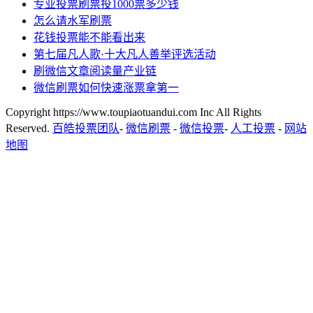
专业投票刷票投1000票多少钱
怎么请水军刷票
花钱投票能不能看出来
第七届凡人歌·十大凡人善举评选活动
刷微信文章阅读量产业链
微信刷票如何快速涨票拿第一
Copyright https://www.toupiaotuandui.com Inc All Rights
Reserved.
百皓投票团队
-
微信刷票
-
微信投票
-
人工投票
-
网站
地图