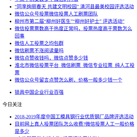
“同享绚丽春天 共建文明校园” 清河县最美校园评选活动
微信公众号投票微信投票人工刷票团队
柳州市第二届“柳州好医生”“柳州好护士” 评选活动”
微信投票票数高于热度正常吗，投票热度高于票数怎么
回事
微信人工投票之均包群
微信刷票不涨阅读量吗
微信点赞收钱吗，微信点赞多少钱
淮北市微信投票平台_微信刷票_微信专业拉票_纯人工投
票
微信公众号留言点赞怎么刷，价格一般多少钱一个
锁具
中国
企业
行业
百强
今日关注
2018-2019年度中国工模具钢行业优质钢厂品牌评选活动
目前网上真人投票团队怎么收费?微信投票人工一般价格
是多少