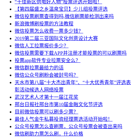
“十佳新区供电好人物”投票评选开始啦！
【第四届盛之乡温泉宝贝】少儿组投票评选
微信投票刷票查得到吗,微信刷票能检测出来吗
新浪微博刷投票的方法教程
微信投票怎么收费一票多少钱？
2019第二届三亚国际文化创意设计大赛
微信人工拉票报价多少？
微信投票需要下载APP并注册才能投票的可以刷票吗
投票app软件专业拉票安全么？
微信群拉票最给力的话
微信公众号刷粉会被封号吗？
天水市第八届“十大杰出青年”、“十大优秀青年”评选表
彰活动候选人网络投票
武汉艺术人才第十一届江花奖
邢台日报社邢台市第10届金融文化节评选
目前微信投票可以刷多少票？
最佳人气金牛私募投资经理票选活动开始啦！
公众号投票怎么查刷票，公众号投票会被查出来吗
微信刷助力票怎么刷，什么价格