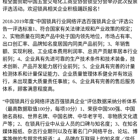
程全面赞助中国五金交电化工商业协会锁业分会举办此次投票
评选活动。欢迎锁具相关企业积极踊跃报名！
2018-2019年度“中国锁具行业网络评选百强锁具企业”评选公
告一评选标准1、符合国家有关法律法规和产业政策的规定；
2、实物质量在同类产品中处于国内领先地位，市场占有率、
出ロ创汇率、品牌知名度居国内同类产品前列；3、年销售
额、实现利税、工业成本费用利润率、总资产贡献率居本行业
前列；4、企业具有先进可靠的生产技术条件和技术装备，技
术创新、产品开发能力居行业前列；5、企业具有完善的计量
检测体系和计量保证能力、企业质量管理体系健全并有效运
行，未出现重大质量责任事故；6、企业具有完善的售后服务
体系，顾客满意程度高。
“中国锁具行业网络评选百强锁具企业”评估数据采纳分析体系
（最高数据取值100分，每项10分）1、荣获中国500强、中国
驰名商标、世界名牌、中国名牌、中华老字号、非物质文化遗
产等；2、在锁具行业中从业人员的口碑与知名度；3、在知名
媒体报纸、杂志行业期刊以及在著名门户网络平台、论坛、博
客等做的专题宣传报道；4、品牌在互联网上的知名度／信任