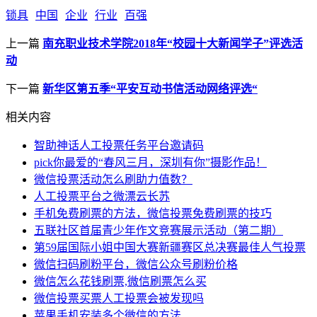
锁具
中国
企业
行业
百强
上一篇
南充职业技术学院2018年“校园十大新闻学子”评选活
动
下一篇
新华区第五季“平安互动书信活动网络评选“
相关内容
智助神话人工投票任务平台邀请码
pick你最爱的“春风三月，深圳有你”摄影作品！
微信投票活动怎么刷助力值数？
人工投票平台之微漂云长苏
手机免费刷票的方法，微信投票免费刷票的技巧
五联社区首届青少年作文竞赛展示活动（第二期）
第59届国际小姐中国大赛新疆赛区总决赛最佳人气投票
微信扫码刷粉平台，微信公众号刷粉价格
微信怎么花钱刷票,微信刷票怎么买
微信投票买票人工投票会被发现吗
苹果手机安装多个微信的方法