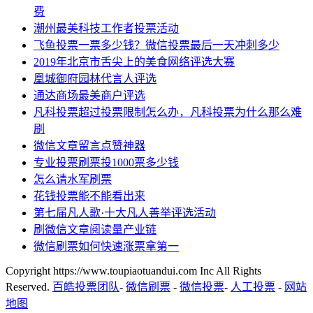
费
潮州最美科技工作者投票活动
飞鱼投票一票多少钱？微信投票最后一天冲刺多少
2019年北京市舌尖上的美食网络评选大赛
凰城御府园林代言人评选
通达商场最美商户评选
凡科投票超过投票限制怎么办，凡科投票为什么那么难
刷
微信文章留言点赞神器
专业投票刷票投1000票多少钱
怎么请水军刷票
花钱投票能不能看出来
第七届凡人歌·十大凡人善举评选活动
刷微信文章阅读量产业链
微信刷票如何快速涨票拿第一
Copyright https://www.toupiaotuandui.com Inc All Rights
Reserved.
百皓投票团队
-
微信刷票
-
微信投票
-
人工投票
-
网站
地图