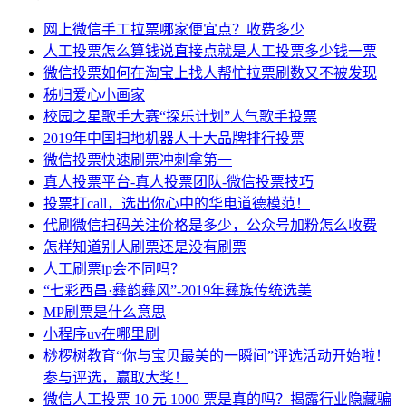
网上微信手工拉票哪家便宜点？收费多少
人工投票怎么算钱说直接点就是人工投票多少钱一票
微信投票如何在淘宝上找人帮忙拉票刷数又不被发现
秭归爱心小画家
校园之星歌手大赛“探乐计划”人气歌手投票
2019年中国扫地机器人十大品牌排行投票
微信投票快速刷票冲刺拿第一
真人投票平台-真人投票团队-微信投票技巧
投票打call，选出你心中的华电道德模范！
代刷微信扫码关注价格是多少，公众号加粉怎么收费
怎样知道别人刷票还是没有刷票
人工刷票ip会不同吗？
“七彩西昌·彝韵彝风”-2019年彝族传统选美
MP刷票是什么意思
小程序uv在哪里刷
桫椤树教育“你与宝贝最美的一瞬间”评选活动开始啦！
参与评选，赢取大奖！
微信人工投票 10 元 1000 票是真的吗？揭露行业隐藏骗