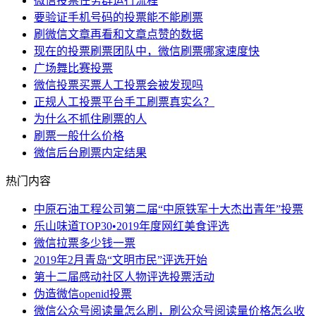
微信投票任务群运行流程
要验证手机号码的投票能不能刷票
刷微信文章再看和文章点赞的数据
现在的投票刷票团队中，微信刷票哪家速度快
广场舞比赛投票
微信投票买票人工投票会被发现吗
正规人工投票平台手工刷票真实么？
为什么不抓住刷票的人
刷票一般什么价格
微信后台刷票内定结果
热门内容
中原石油工程公司第二届“中原铁军十大杰出青年”投票
乐山味道TOP30•2019年度网红美食评选
微信拉票多少钱一票
2019年2月青岛“文明市民”评选开始
第十二届感动社区人物评选投票活动
伪造微信openid投票
微信公众号阅读量怎么刷，刷公众号阅读量价格怎么收