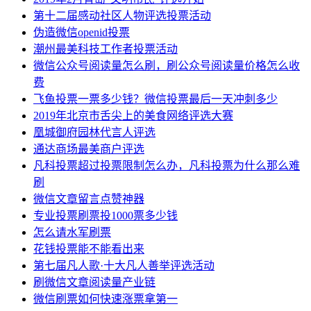
第十二届感动社区人物评选投票活动
伪造微信openid投票
潮州最美科技工作者投票活动
微信公众号阅读量怎么刷，刷公众号阅读量价格怎么收
费
飞鱼投票一票多少钱？微信投票最后一天冲刺多少
2019年北京市舌尖上的美食网络评选大赛
凰城御府园林代言人评选
通达商场最美商户评选
凡科投票超过投票限制怎么办，凡科投票为什么那么难
刷
微信文章留言点赞神器
专业投票刷票投1000票多少钱
怎么请水军刷票
花钱投票能不能看出来
第七届凡人歌·十大凡人善举评选活动
刷微信文章阅读量产业链
微信刷票如何快速涨票拿第一