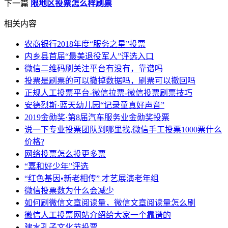
下一篇
限地区投票怎么样刷票
相关内容
农商银行2018年度“服务之星”投票
内乡县首届“最美退役军人”评选入口
微信二维码刷关注平台有没有，靠谱吗
投票是刷票的可以撤掉数据吗，刷票可以撤回吗
正规人工投票平台-微信拉票-微信投票刷票技巧
安德烈斯·蓝天幼儿园“记录童真好声音”
2019金勋奖·第8届汽车服务业金勋奖投票
说一下专业投票团队到哪里找,微信手工投票1000票什么
价格?
网络投票怎么投更多票
“嘉和好少年”评选
“红色基因•新老相传” 才艺展演老年组
微信投票数为什么会减少
如何刷微信文章阅读量，微信文章阅读量怎么刷
微信人工投票网站介绍给大家一个靠谱的
建水孔子文化节投票