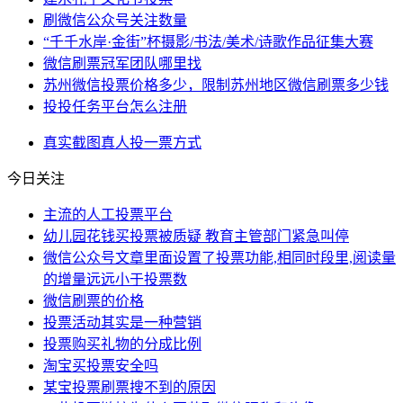
刷微信公众号关注数量
“千千水岸·金街”杯摄影/书法/美术/诗歌作品征集大赛
微信刷票冠军团队哪里找
苏州微信投票价格多少，限制苏州地区微信刷票多少钱
投投任务平台怎么注册
真实
截图
真人
投一票
方式
今日关注
主流的人工投票平台
幼儿园花钱买投票被质疑 教育主管部门紧急叫停
微信公众号文章里面设置了投票功能,相同时段里,阅读量
的增量远远小于投票数
微信刷票的价格
投票活动其实是一种营销
投票购买礼物的分成比例
淘宝买投票安全吗
某宝投票刷票搜不到的原因