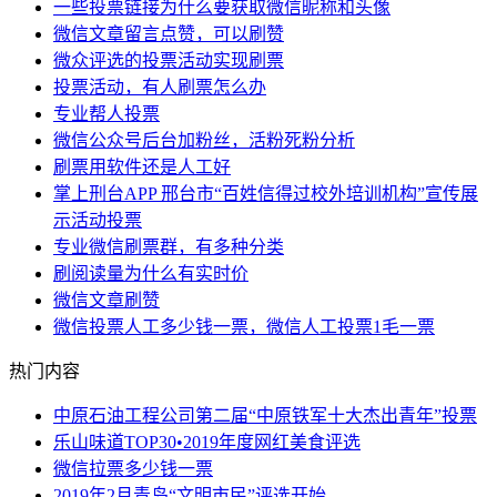
一些投票链接为什么要获取微信昵称和头像
微信文章留言点赞，可以刷赞
微众评选的投票活动实现刷票
投票活动，有人刷票怎么办
专业帮人投票
微信公众号后台加粉丝，活粉死粉分析
刷票用软件还是人工好
掌上刑台APP 邢台市“百姓信得过校外培训机构”宣传展
示活动投票
专业微信刷票群，有多种分类
刷阅读量为什么有实时价
微信文章刷赞
微信投票人工多少钱一票，微信人工投票1毛一票
热门内容
中原石油工程公司第二届“中原铁军十大杰出青年”投票
乐山味道TOP30•2019年度网红美食评选
微信拉票多少钱一票
2019年2月青岛“文明市民”评选开始