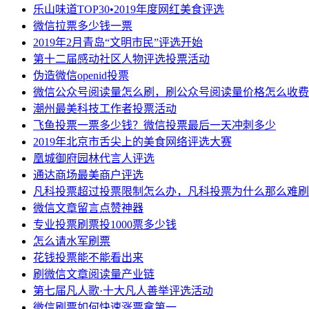
乐山味道TOP30•2019年度网红美食评选
微信拉票多少钱一票
2019年2月青岛“文明市民”评选开始
第十二届感动社区人物评选投票活动
伪造微信openid投票
微信公众号阅读量怎么刷，刷公众号阅读量价格怎么收费
潮州最美科技工作者投票活动
飞鱼投票一票多少钱？微信投票最后一天冲刺多少
2019年北京市舌尖上的美食网络评选大赛
凰城御府园林代言人评选
通达商场最美商户评选
凡科投票超过投票限制怎么办，凡科投票为什么那么难刷
微信文章留言点赞神器
专业投票刷票投1000票多少钱
怎么请水军刷票
花钱投票能不能看出来
刷微信文章阅读量产业链
第七届凡人歌·十大凡人善举评选活动
微信刷票如何快速涨票拿第一