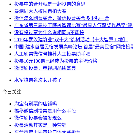
投票中的合开就是一起投票的意思
最潮同大人校园自拍大赛
微信怎么刷票买票，微信投票买票多少钱一票
广东省第三届技工院校微课比赛“最具人气获奖作品奖”评
没有投过票为什么说相同ip不能投
2019年武汉建筑业“双十大”选树活动【十大智慧工地】
中国·建水首届民宿发展高峰论坛 首届“最美民宿”网络投
人工刷票微信号推荐人工投票助手吧
投票10元100票已经成为投票的主流价格
微博刷投票：电视剧品质盛典
水军
拉票
名次
女儿
孩子
今日关注
淘宝有刷票的店铺吗
揭秘微信刷投票是用什么手段
微信刷投票会被发现么
投票活动其实是一种营销
东莞市第十届英语口语大赛投票