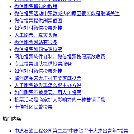
微信刷票抓包的教程
微信投票活动中票数减少的原因很可能是取消关注
微信投票提供刷票截图
如何对付微信投票外挂
人工刷票，真实头像
微信刷票网站有很多
微信投票如何快速拉票
网络投票软件订制，微信投票按照票数收费
专业投票团队提供投票服务
如何对付微信投票外挂
临河店乡宋大庄村五美家庭投票
人工刷票被发现怎么跟主办方说
如何刷票不被发现，用人工投票
投票活动是商家扩大影响力的一种营销手段
十佳社区民警投票
热门内容
中原石油工程公司第二届“中原铁军十大杰出青年”投票