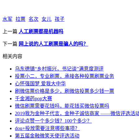
水军
拉票
名次
女儿
孩子
上一篇
人工刷票都是机器吗
下一篇
网上说的人工刷票是骗人的吗？
相关内容
乌东德镇“乡村振兴，书记谈”满意度测评
投票小二，专业刷票，承接各种投票刷票业务
心怀强国梦 爱我大中华
刷微信票价格是多少，刷微信投票多少钱一票
千金湘药pop大赛
微信刷票需要花钱吗，能花钱买微信投票吗
2019我为金种子代言，金种子诚信商家 ——微信评选活
评论点赞一个多少钱？100个多少？
dou+投放需要注意哪些事项？
第五届金融微笑天使评选活动