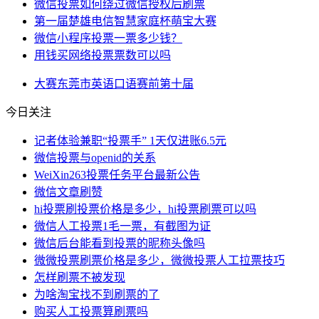
微信投票如何绕过微信授权后刷票
第一届楚雄电信智慧家庭杯萌宝大赛
微信小程序投票一票多少钱？
用钱买网络投票票数可以吗
大赛
东莞市
英语口语
赛前
第十届
今日关注
记者体验兼职“投票手” 1天仅进账6.5元
微信投票与openid的关系
WeiXin263投票任务平台最新公告
微信文章刷赞
hi投票刷投票价格是多少，hi投票刷票可以吗
微信人工投票1毛一票，有截图为证
微信后台能看到投票的昵称头像吗
微微投票刷票价格是多少，微微投票人工拉票技巧
怎样刷票不被发现
为啥淘宝找不到刷票的了
购买人工投票算刷票吗