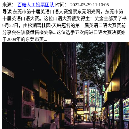
来源：
百皓人工投票团队
时间： 2022-05-29 11:10:05
导读
东莞市第十届英语口语大赛投票东莞阳光网，东莞市第
十届英语口语大赛。这位口语大赛银奖得主：奖金全部买了书
9月22日，由松湖碧桂园·天鉆冠名的第十届英语口语大赛赛前
分享会在该楼盘售楼处举...这位选手五次闯进口语大赛决赛始
于2009年的东莞市英...