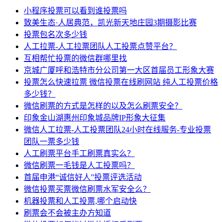
小程序投票可以看到谁投票吗
致美生态·人居典范，凯光新天地庄园3期摄影比赛
投票包名次多少钱
人工拉票-人工拉票团队人工投票点赞平台？
互相帮忙投票的微信群哪里找
京城广厦呼和浩特市分公司第一大区首届员工形象大赛
投票怎么快速拉票 微信投票在线刷网站 纯人工投票价格
多少钱？
微信刷票的方式是怎样的以及怎么刷票安全？
印象金山湖惠州印象城品牌IP形象大征集
微信人工拉票-人工投票团队24小时在线服务-专业投票
团队一票多少钱
人工刷票平台手工刷票真实么？
微信刷票一毛钱是人工投票吗？
首届申港“诚信好人”投票评选活动
微信投票买票微信刷票水军安全么？
机器投票和人工投票,哪个启动快
刷票会不会被主办方知道