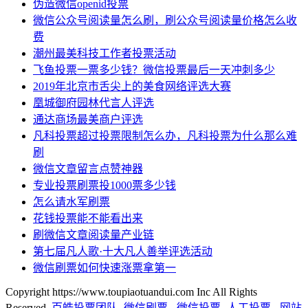
伪造微信openid投票
微信公众号阅读量怎么刷，刷公众号阅读量价格怎么收
费
潮州最美科技工作者投票活动
飞鱼投票一票多少钱？微信投票最后一天冲刺多少
2019年北京市舌尖上的美食网络评选大赛
凰城御府园林代言人评选
通达商场最美商户评选
凡科投票超过投票限制怎么办，凡科投票为什么那么难
刷
微信文章留言点赞神器
专业投票刷票投1000票多少钱
怎么请水军刷票
花钱投票能不能看出来
刷微信文章阅读量产业链
第七届凡人歌·十大凡人善举评选活动
微信刷票如何快速涨票拿第一
Copyright https://www.toupiaotuandui.com Inc All Rights
Reserved.
百皓投票团队
-
微信刷票
-
微信投票
-
人工投票
-
网站