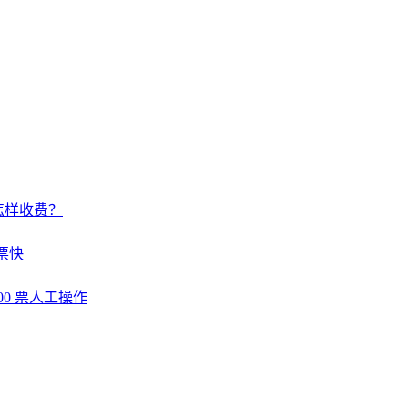
怎样收费？
票快
00 票人工操作