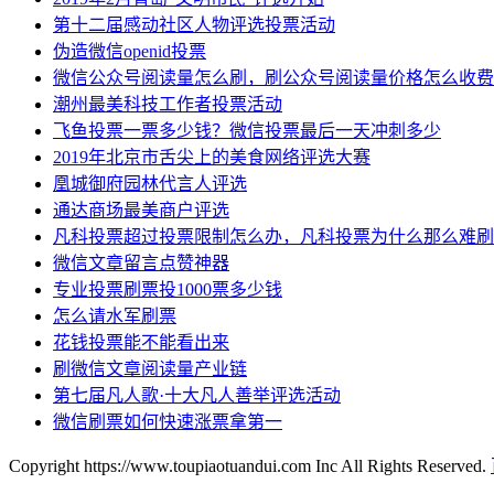
第十二届感动社区人物评选投票活动
伪造微信openid投票
微信公众号阅读量怎么刷，刷公众号阅读量价格怎么收费
潮州最美科技工作者投票活动
飞鱼投票一票多少钱？微信投票最后一天冲刺多少
2019年北京市舌尖上的美食网络评选大赛
凰城御府园林代言人评选
通达商场最美商户评选
凡科投票超过投票限制怎么办，凡科投票为什么那么难刷
微信文章留言点赞神器
专业投票刷票投1000票多少钱
怎么请水军刷票
花钱投票能不能看出来
刷微信文章阅读量产业链
第七届凡人歌·十大凡人善举评选活动
微信刷票如何快速涨票拿第一
Copyright https://www.toupiaotuandui.com Inc All Rights Reserved.