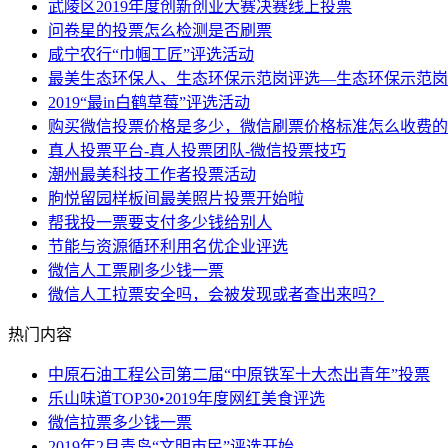
武陵区2019年度创新创业大赛决赛线上投票
问卷星的投票怎么检测是否刷票
咸宁农行“巾帼工匠”评选活动
最美生态环保人、生态环保示范岗评选—生态环保示范岗
2019“最in白鹤草莓”评选活动
购买微信投票价格是多少，微信刷票价格标准怎么收费的
真人投票平台-真人投票团队-微信投票技巧
潮州最美科技工作者投票活动
朐悦留园样板间最美照片投票开始啦
帮我投一票要支付多少钱给别人
节能与资源循环利用名优企业评选
微信人工票刷多少钱一票
微信人工拉票安全吗，会被发现或者查出来吗？
热门内容
中原石油工程公司第二届“中原铁军十大杰出青年”投票
乐山味道TOP30•2019年度网红美食评选
微信拉票多少钱一票
2019年2月青岛“文明市民”评选开始