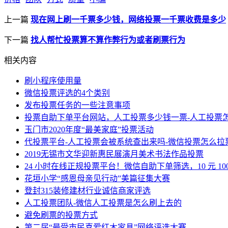
上一篇
现在网上刷一千票多少钱，网络投票一千票收费是多少
下一篇
找人帮忙投票算不算作弊行为或者刷票行为
相关内容
刷小程序使用量
微信投票评选的4个类别
发布投票任务的一些注意事项
投票自助下单平台网站，人工投票多少钱一票-人工投票
玉门市2020年度“最美家庭”投票活动
代投票平台-人工投票会被系统查出来吗-微信投票怎么拉
2019无锡市文华迎新惠民展演月美术书法作品投票
24 小时在线正规投票平台！微信自助下单筛选，10 元 10
花垣小学“感恩母亲见行动”美篇征集大赛
登封315装修建材行业诚信商家评选
人工投票团队-微信人工投票是怎么刷上去的
避免刷票的投票方式
第二届“最受市民喜爱红木家具”网络评选大赛