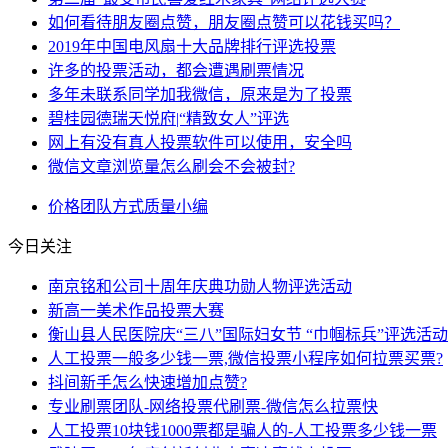
如何看待朋友圈点赞，朋友圈点赞可以花钱买吗？
2019年中国电风扇十大品牌排行评选投票
许多的投票活动，都会遭遇刷票情况
多年未联系同学加我微信，原来是为了投票
碧桂园德瑞天悦府|“精致女人”评选
网上有没有真人投票软件可以使用，安全吗
微信文章浏览量怎么刷会不会被封?
价格
团队
方式
质量
小编
今日关注
南京铭和公司十周年庆典功勋人物评选活动
新高一美术作品投票大赛
衡山县人民医院庆“三八”国际妇女节 “巾帼标兵”评选活
人工投票一般多少钱一票,微信投票小程序如何拉票买票?
抖间新手怎么快速增加点赞?
专业刷票团队-网络投票代刷票-微信怎么拉票快
人工投票10块钱1000票都是骗人的-人工投票多少钱一票