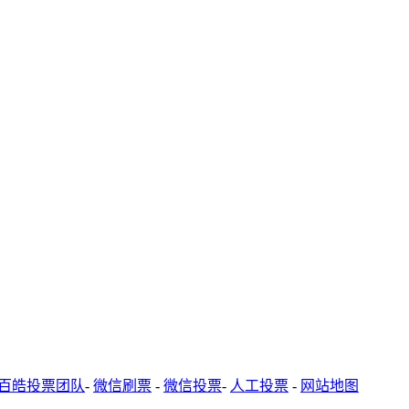
百皓投票团队
-
微信刷票
-
微信投票
-
人工投票
-
网站地图