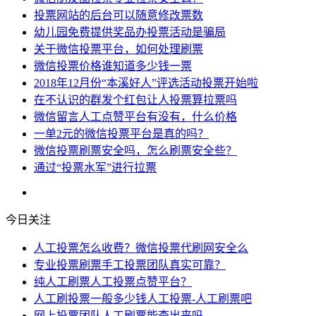
投票网站的后台可以随意修改票数
幼儿园免费提供奖品办投票活动是骗局
关于微信投票平台，如何处理刷票
微信投票价格谁知道多少钱一票
2018年12月份“本溪好人”评选活动投票开始啦
在不认识的群发个红包让人投票算拉票吗
微信留言人工点赞平台有没有，什么价格
一单2元的微信投票平台是真的吗？
微信投票刷票安全吗，怎么刷票安全些？
通过“投票水军”进行拉票
今日关注
人工投票怎么收费？微信投票代刷网安全么
专业投票刷票手工投票团队真实可靠？
纯人工刷票人工投票点赞平台？
人工刷投票一般多少钱人工投票-人工刷票吧
网上投票团队人工刷票能查出来吗