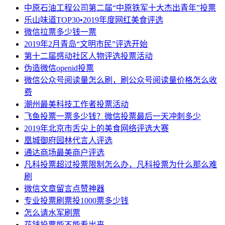
中原石油工程公司第二届“中原铁军十大杰出青年”投票
乐山味道TOP30•2019年度网红美食评选
微信拉票多少钱一票
2019年2月青岛“文明市民”评选开始
第十二届感动社区人物评选投票活动
伪造微信openid投票
微信公众号阅读量怎么刷，刷公众号阅读量价格怎么收
费
潮州最美科技工作者投票活动
飞鱼投票一票多少钱？微信投票最后一天冲刺多少
2019年北京市舌尖上的美食网络评选大赛
凰城御府园林代言人评选
通达商场最美商户评选
凡科投票超过投票限制怎么办，凡科投票为什么那么难
刷
微信文章留言点赞神器
专业投票刷票投1000票多少钱
怎么请水军刷票
花钱投票能不能看出来