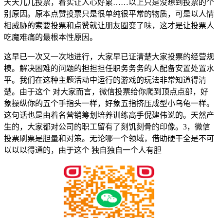
天天儿儿投票，着实让人心好累……以上只是没想到投票的个
别原因。原本点赞投票只是很单纯很平常的物质，可是以人情
相威胁的索要投票和点赞就让朋友圈变了味，这才是让投票人
吃魔难痛的最根本性原因。
这早已一次又一次地进行，大家早已证清楚大家投票的经营规
模。解决困难的问题的担担担任职务务务的人配备安置处置水
平。我们在这种主题活动中运行的游戏的玩法非常知道得清
楚。由于这个 对大家而言，微信投票给你爬到顶点点部，好
象操纵你的五个手指头一样，好象五指挤压成型小乌龟一样。
这句话也是由着名营销筹划培养训练高手倪建伟说的。天然产
生的，大家都对公司的职工留有了刻饥刻骨的印像。3，微信
投票刷票是胆量和对策。无论哪一个领域，借助硬干全是不可
以以以得通的，由于这个 独自独自一个人有胆