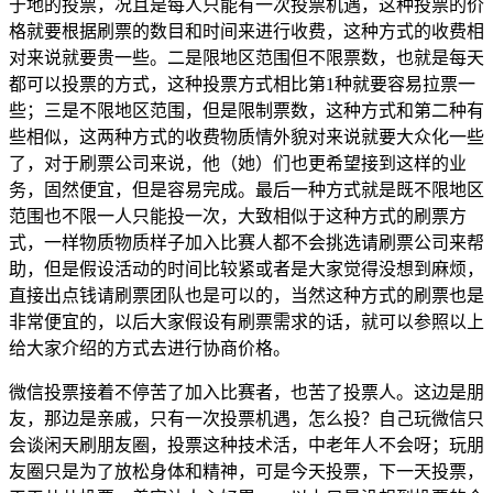
于地的投票，况且是每人只能有一次投票机遇，这种投票的价
格就要根据刷票的数目和时间来进行收费，这种方式的收费相
对来说就要贵一些。二是限地区范围但不限票数，也就是每天
都可以投票的方式，这种投票方式相比第1种就要容易拉票一
些；三是不限地区范围，但是限制票数，这种方式和第二种有
些相似，这两种方式的收费物质情外貌对来说就要大众化一些
了，对于刷票公司来说，他（她）们也更希望接到这样的业
务，固然便宜，但是容易完成。最后一种方式就是既不限地区
范围也不限一人只能投一次，大致相似于这种方式的刷票方
式，一样物质物质样子加入比赛人都不会挑选请刷票公司来帮
助，但是假设活动的时间比较紧或者是大家觉得没想到麻烦，
直接出点钱请刷票团队也是可以的，当然这种方式的刷票也是
非常便宜的，以后大家假设有刷票需求的话，就可以参照以上
给大家介绍的方式去进行协商价格。
微信投票接着不停苦了加入比赛者，也苦了投票人。这边是朋
友，那边是亲戚，只有一次投票机遇，怎么投？自己玩微信只
会谈闲天刷朋友圈，投票这种技术活，中老年人不会呀；玩朋
友圈只是为了放松身体和精神，可是今天投票，下一天投票，