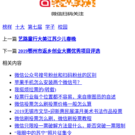
榜样
十大
第七届
学子
校园
上一篇
艺路童行大美江苏少儿春晚
下一篇
2019鄂州市返乡创业大赛优秀项目评选
相关内容
微信公众号搜号粉丝和扫码粉丝的区别
苹果手机怎么安装两个微信号？
我挺烦拉票的(转载)
投票行业每个位置都不容易，来自审图员的自述
微信投票怎么刷投票价格一般怎么算
2019无锡市文华•迎新惠民展演月美术书法作品投票
微信刷投票怎么刷，微信刷投票教程
微信只限投一票破解方法是什么，能否突破一票限制
“我眼中的苏宁”照片征集令