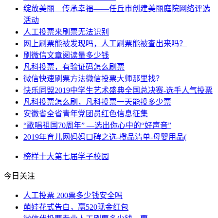
绽放美丽 传承幸福——任丘市创建美丽庭院网络评选
活动
人工投票来刷票无法识别
网上刷票能被发现吗，人工刷票能被查出来吗？
刷微信文章阅读量多少钱
凡科投票，有验证码怎么刷票
微信快速刷票方法微信投票大师那里找？
快乐同盟2019中学生艺术盛典全国总决赛-选手人气投票
凡科投票怎么刷，凡科投票一天能投多少票
安徽省全省青年党团员红色信息征集
“歌唱祖国70周年” —选出你心中的“好声音”
2019年育儿网妈妈口碑之选-橙品清单-母婴用品(
榜样
十大
第七届
学子
校园
今日关注
人工投票 200票多少钱安全吗
萌娃花式告白，赢520现金红包