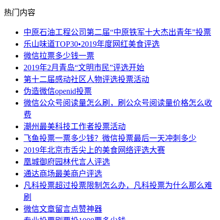
热门内容
中原石油工程公司第二届“中原铁军十大杰出青年”投票
乐山味道TOP30•2019年度网红美食评选
微信拉票多少钱一票
2019年2月青岛“文明市民”评选开始
第十二届感动社区人物评选投票活动
伪造微信openid投票
微信公众号阅读量怎么刷，刷公众号阅读量价格怎么收
费
潮州最美科技工作者投票活动
飞鱼投票一票多少钱？微信投票最后一天冲刺多少
2019年北京市舌尖上的美食网络评选大赛
凰城御府园林代言人评选
通达商场最美商户评选
凡科投票超过投票限制怎么办，凡科投票为什么那么难
刷
微信文章留言点赞神器