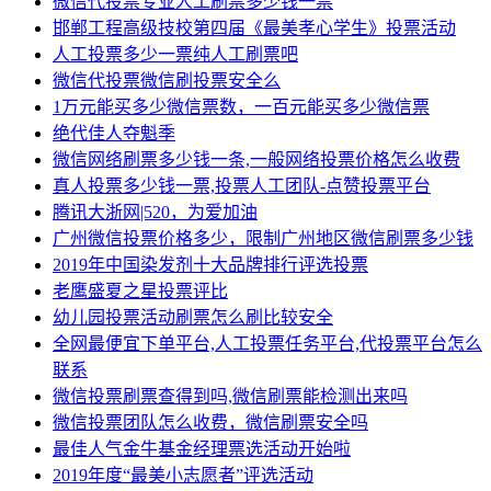
微信代投票专业人工刷票多少钱一票
邯郸工程高级技校第四届《最美孝心学生》投票活动
人工投票多少一票纯人工刷票吧
微信代投票微信刷投票安全么
1万元能买多少微信票数，一百元能买多少微信票
绝代佳人夺魁季
微信网络刷票多少钱一条,一般网络投票价格怎么收费
真人投票多少钱一票,投票人工团队-点赞投票平台
腾讯大浙网|520，为爱加油
广州微信投票价格多少，限制广州地区微信刷票多少钱
2019年中国染发剂十大品牌排行评选投票
老鹰盛夏之星投票评比
幼儿园投票活动刷票怎么刷比较安全
全网最便宜下单平台,人工投票任务平台,代投票平台怎么
联系
微信投票刷票查得到吗,微信刷票能检测出来吗
微信投票团队怎么收费，微信刷票安全吗
最佳人气金牛基金经理票选活动开始啦
2019年度“最美小志愿者”评选活动