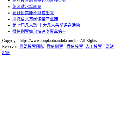
专业投票刷票投1000票多少钱
怎么请水军刷票
花钱投票能不能看出来
刷微信文章阅读量产业链
第七届凡人歌·十大凡人善举评选活动
微信刷票如何快速涨票拿第一
Copyright https://www.toupiaotuandui.com Inc All Rights
Reserved.
百皓投票团队
-
微信刷票
-
微信投票
-
人工投票
-
网站
地图