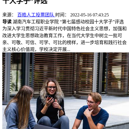
十大学子”评选
来源：
百皓人工投票团队
时间： 2022-05-16 07:43:25
导读
湖南汽车工程职业学院 “第七届感动校园十大学子”评选
为深入学习贯彻习近平新时代中国特色社会主义思想，加强和
改进大学生思想政治教育工作，在当代大学生中树立一批可
亲、可敬、可信、可学、可比的榜样，进一步培育和践行社会
主义核心价值观，学校决定开展...