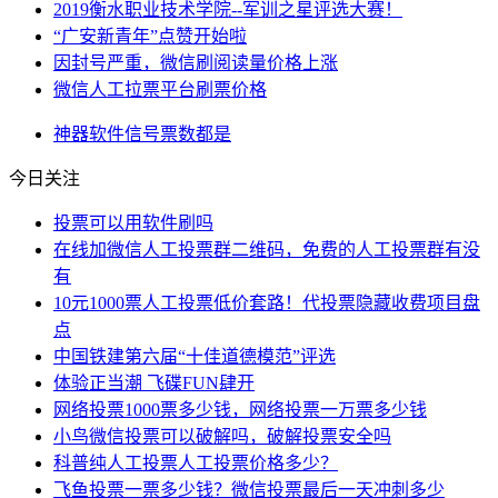
2019衡水职业技术学院--军训之星评选大赛！
“广安新青年”点赞开始啦
因封号严重，微信刷阅读量价格上涨
微信人工拉票平台刷票价格
神器
软件
信号
票数
都是
今日关注
投票可以用软件刷吗
在线加微信人工投票群二维码，免费的人工投票群有没
有
10元1000票人工投票低价套路！代投票隐藏收费项目盘
点
中国铁建第六届“十佳道德模范”评选
体验正当潮 飞碟FUN肆开
网络投票1000票多少钱，网络投票一万票多少钱
小鸟微信投票可以破解吗，破解投票安全吗
科普纯人工投票人工投票价格多少？
飞鱼投票一票多少钱？微信投票最后一天冲刺多少