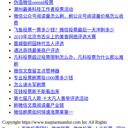
伪造微信openid投票
潮州最美科技工作者投票活动
微信公众号阅读量怎么刷，刷公众号阅读量价格怎么收
费
飞鱼投票一票多少钱？微信投票最后一天冲刺多少
2019年北京市舌尖上的美食网络评选大赛
凰城御府园林代言人评选
通达商场最美商户评选
凡科投票超过投票限制怎么办，凡科投票为什么那么难
刷
微信文章留言点赞神器
专业投票刷票投1000票多少钱
怎么请水军刷票
花钱投票能不能看出来
第七届凡人歌·十大凡人善举评选活动
刷微信文章阅读量产业链
微信刷票如何快速涨票拿第一
Copyright https://www.toupiaotuandui.com Inc All Rights