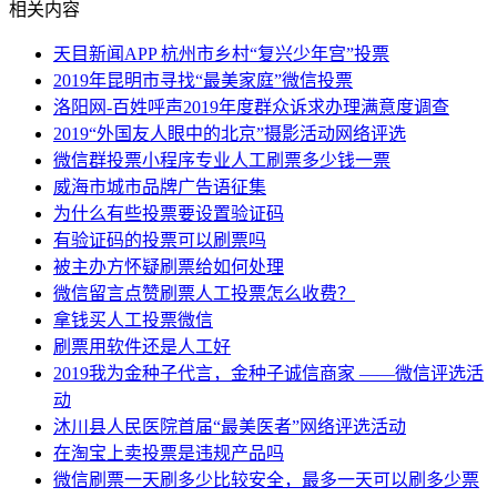
相关内容
天目新闻APP 杭州市乡村“复兴少年宫”投票
2019年昆明市寻找“最美家庭”微信投票
洛阳网-百姓呼声2019年度群众诉求办理满意度调查
2019“外国友人眼中的北京”摄影活动网络评选
微信群投票小程序专业人工刷票多少钱一票
威海市城市品牌广告语征集
为什么有些投票要设置验证码
有验证码的投票可以刷票吗
被主办方怀疑刷票给如何处理
微信留言点赞刷票人工投票怎么收费？
拿钱买人工投票微信
刷票用软件还是人工好
2019我为金种子代言，金种子诚信商家 ——微信评选活
动
沐川县人民医院首届“最美医者”网络评选活动
在淘宝上卖投票是违规产品吗
微信刷票一天刷多少比较安全，最多一天可以刷多少票