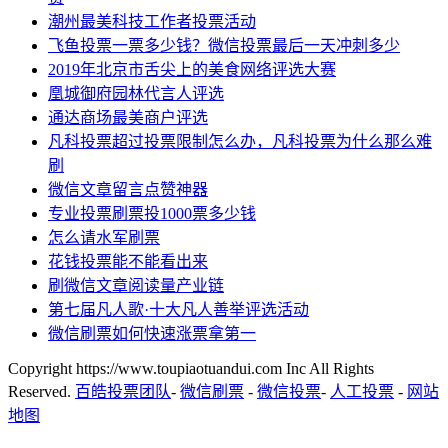
潮州最美科技工作者投票活动
飞鱼投票一票多少钱？微信投票最后一天冲刺多少
2019年北京市舌尖上的美食网络评选大赛
凰城御府园林代言人评选
通达商场最美商户评选
凡科投票超过投票限制怎么办，凡科投票为什么那么难
刷
微信文章留言点赞神器
专业投票刷票投1000票多少钱
怎么请水军刷票
花钱投票能不能看出来
刷微信文章阅读量产业链
第七届凡人歌·十大凡人善举评选活动
微信刷票如何快速涨票拿第一
Copyright https://www.toupiaotuandui.com Inc All Rights
Reserved.
百皓投票团队
-
微信刷票
-
微信投票
-
人工投票
-
网站
地图