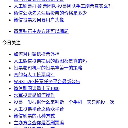
人工刷票群-刷票团队-投票团队手工刷票真实么？
微信公众先关注后投票的价格是多少
微信投票为何要用户头像
商家
钻石
主办方
还可以
骗局
今日关注
如何对付微信投票外挂
人工微信投票提供的截图都是真的吗
投票老司机写的投票拿第一的策略
真的有人工投票吗？
WeiXin263投票任务平台最新公告
微信刷阅读量十元1000
水军投票是如何操作
投票一般根据什么来判断一个手机一天只能投一次
人工投票平台之微众平台
微信刷票的几种方式
主办方会查你是否刷票吗