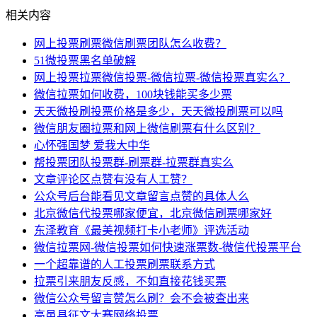
相关内容
网上投票刷票微信刷票团队怎么收费？
51微投票黑名单破解
网上投票拉票微信投票-微信拉票-微信投票真实么？
微信拉票如何收费，100块钱能买多少票
天天微投刷投票价格是多少，天天微投刷票可以吗
微信朋友圈拉票和网上微信刷票有什么区别？
心怀强国梦 爱我大中华
帮投票团队投票群-刷票群-拉票群真实么
文章评论区点赞有没有人工赞？
公众号后台能看见文章留言点赞的具体人么
北京微信代投票哪家便宜，北京微信刷票哪家好
东泽教育《最美视频打卡小老师》评选活动
微信拉票网-微信投票如何快速涨票数-微信代投票平台
一个超靠谱的人工投票刷票联系方式
拉票引来朋友反感，不如直接花钱买票
微信公众号留言赞怎么刷？会不会被查出来
高邑县征文大赛网络投票