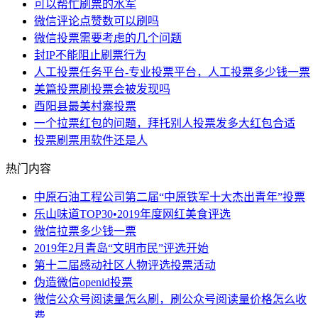
可以帮忙刷票的水军
微信评论点赞数可以刷吗
微信投票需要考虑的几个问题
封IP不能阻止刷票行为
人工投票任务平台-专业投票平台，人工投票多少钱一票
美篇投票刷投票会被发现吗
酉阳县最美村寨投票
一个拉票红包的问题，拜托别人投票发多大红包合适
投票刷票用软件还是人
热门内容
中原石油工程公司第二届“中原铁军十大杰出青年”投票
乐山味道TOP30•2019年度网红美食评选
微信拉票多少钱一票
2019年2月青岛“文明市民”评选开始
第十二届感动社区人物评选投票活动
伪造微信openid投票
微信公众号阅读量怎么刷，刷公众号阅读量价格怎么收
费