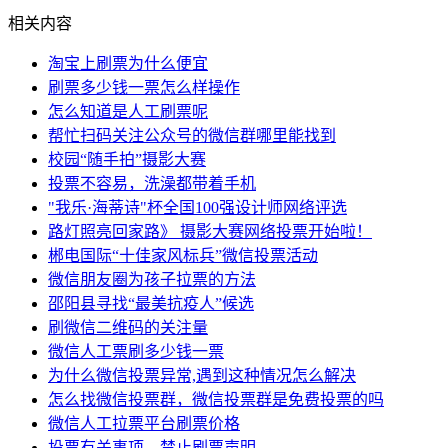
相关内容
淘宝上刷票为什么便宜
刷票多少钱一票怎么样操作
怎么知道是人工刷票呢
帮忙扫码关注公众号的微信群哪里能找到
校园“随手拍”摄影大赛
投票不容易，洗澡都带着手机
"我乐·海蒂诗"杯全国100强设计师网络评选
路灯照亮回家路》 摄影大赛网络投票开始啦！
郴电国际“十佳家风标兵”微信投票活动
微信朋友圈为孩子拉票的方法
邵阳县寻找“最美抗疫人”候选
刷微信二维码的关注量
微信人工票刷多少钱一票
为什么微信投票异常,遇到这种情况怎么解决
怎么找微信投票群，微信投票群是免费投票的吗
微信人工拉票平台刷票价格
投票有关事项，禁止刷票声明