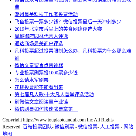
费
潮州最美科技工作者投票活动
飞鱼投票一票多少钱？微信投票最后一天冲刺多少
2019年北京市舌尖上的美食网络评选大赛
凰城御府园林代言人评选
通达商场最美商户评选
凡科投票超过投票限制怎么办，凡科投票为什么那么难
刷
微信文章留言点赞神器
专业投票刷票投1000票多少钱
怎么请水军刷票
花钱投票能不能看出来
第七届凡人歌·十大凡人善举评选活动
刷微信文章阅读量产业链
微信刷票如何快速涨票拿第一
Copyright https://www.toupiaotuandui.com Inc All Rights
Reserved.
百皓投票团队
-
微信刷票
-
微信投票
-
人工投票
-
网站
地图