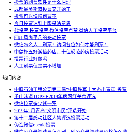
投票的刷票软件是什么原理
成都最美街道投票又开始了
投票可以慢慢刷票不
今日投票达到上限是啥意思
代投票 投票投票 微信投票点赞 微信人工投票平台
四川风尚平凡的感动投票
微信怎么人工刷票？请问各位如何才能刷票？
中健杯五好诚信药店、十佳规范药房投票活动
投票行业好做吗
​人工刷票但是票不增加
热门内容
中原石油工程公司第二届“中原铁军十大杰出青年”投票
乐山味道TOP30•2019年度网红美食评选
微信拉票多少钱一票
2019年2月青岛“文明市民”评选开始
第十二届感动社区人物评选投票活动
伪造微信openid投票
微信公众号阅读量怎么刷，刷公众号阅读量价格怎么收