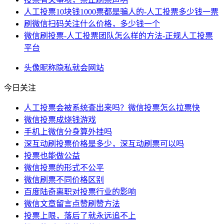
人工投票10块钱1000票都是骗人的-人工投票多少钱一票
刷微信扫码关注什么价格，多少钱一个
微信刷投票-人工投票团队怎么样的方法-正规人工投票
平台
头像
昵称
隐私
就会
网站
今日关注
人工投票会被系统查出来吗？微信投票怎么拉票快
微信投票成烧钱游戏
手机上微信分身算外挂吗
深互动刷投票价格是多少，深互动刷票可以吗
投票也能做公益
微信投票的形式不公平
微信刷票不同价格区别
百度陆奇离职对投票行业的影响
微信文章留言点赞刷赞方法
投票上限，落后了就永远追不上