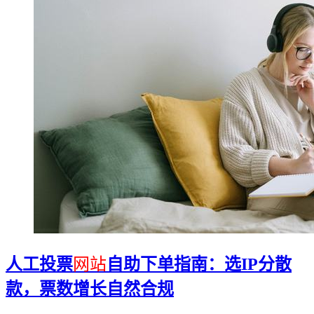
人工投票
网站
自助下单指南：选IP分散
款，票数增长自然合规