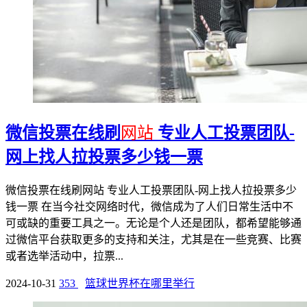
微信投票在线刷
网站
专业人工投票团队-
网上找人拉投票多少钱一票
微信投票在线刷网站 专业人工投票团队-网上找人拉投票多少
钱一票 在当今社交网络时代，微信成为了人们日常生活中不
可或缺的重要工具之一。无论是个人还是团队，都希望能够通
过微信平台获取更多的支持和关注，尤其是在一些竞赛、比赛
或者选举活动中，拉票...
2024-10-31
353
篮球世界杯在哪里举行