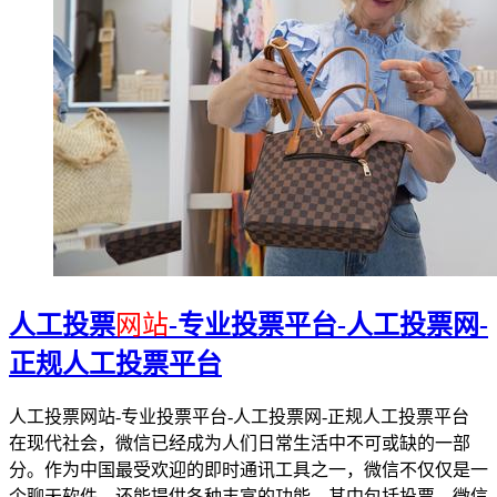
人工投票
网站
-专业投票平台-人工投票网-
正规人工投票平台
人工投票网站-专业投票平台-人工投票网-正规人工投票平台
在现代社会，微信已经成为人们日常生活中不可或缺的一部
分。作为中国最受欢迎的即时通讯工具之一，微信不仅仅是一
个聊天软件，还能提供各种丰富的功能，其中包括投票。微信