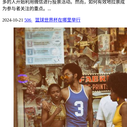
多的人开始利用微信进行投票活动。然而，如何有效地拉票成
为参与者关注的重点。...
2024-10-21
506
篮球世界杯在哪里举行