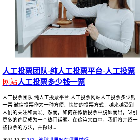
人工投票团队-纯人工投票平台-人工投票
网站
人工投票多少钱一票
人工投票团队-纯人工投票平台-人工投票网站人工投票多少钱
一票 微信投票作为一种方便、快捷的投票方式，越来越受到
人们的关注和喜爱。然而，如何在微信投票中脱颖而出，吸引
更多的选民成为一个热门话题。在这篇文章中，我们将介绍一
些拉票的方法，并探讨...
2024-10-27
357
篮球世界杯在哪里举行