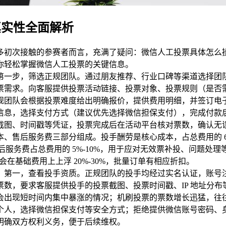
真实性全面解析
多初次接触的参赛者而言，充满了疑问：微信人工投票具体怎么
你轻松掌握微信人工投票的关键信息。
第一步，筛选正规团队。通过朋友推荐、行业口碑等渠道选择团
票需求。向客服提供投票活动链接、投票对象、投票规则（是否
规团队会根据投票难度给出明确报价，提供费用明细，并签订电
信息，选择支付方式（建议优先选择微信担保支付），完成付款
截图、时间戳等凭证，投票完成后在活动平台核对票数，确认无
服务费三部分组成。投手酬劳是核心成本，占总费用的 60%-70%
服务费占总费用的 5%-10%，用于应对无效票补投、问题处理等。具体
元。加急订单会在基础费用上上浮 20%-30%，批量订单有相应折扣。
第一，查看投手资质。正规团队的投手均经过实名认证，账号注
数，要求客服提供投手的投票截图、投票时间戳、IP 地址分
会出现短时间内集中暴涨的情况；机刷投票的票数增长迅猛，往
，选择微信担保支付等安全方式；拒绝提供微信账号密码、身份证号等
明确双方权利义务，便于后续维权。