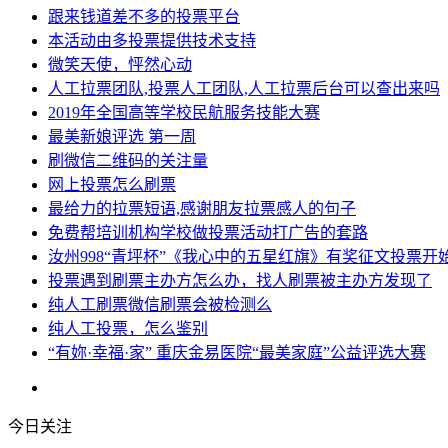
跟来钱道差不多的投票平台
本活动由多投票提供技术支持
微笑天使，怦然心动
人工拉票团队,投票人工团队,人工拉票后台可以查出来吗
2019年全国高等学校民航服务技能大赛
最美新娘评选 第一周
刷微信二维码的关注量
网上投票怎么刷票
最给力的拉票短语,感谢朋友拉票感人的句子
免费帮培训机构学校做投票活动打广告的套路
汝州998“青坪杯”《我心中的五星红旗》有奖征文投票开
投票遇到刷票主办方怎么办，找人刷票被主办方发现了
纯人工刷票微信刷票会被检测么
纯人工投票，怎么鉴别
“有妳·幸福·家” 重庆金易医院“最美家庭”公益评选大赛
今日关注