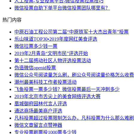
人工投票-专业投票平台-微信投票拉票技巧
微信投票自助下单平台微信投票团队哪里有？
热门内容
中原石油工程公司第二届“中原铁军十大杰出青年”投票
乐山味道TOP30•2019年度网红美食评选
微信拉票多少钱一票
2019年2月青岛“文明市民”评选开始
第十二届感动社区人物评选投票活动
伪造微信openid投票
微信公众号阅读量怎么刷，刷公众号阅读量价格怎么收费
潮州最美科技工作者投票活动
飞鱼投票一票多少钱？微信投票最后一天冲刺多少
2019年北京市舌尖上的美食网络评选大赛
凰城御府园林代言人评选
通达商场最美商户评选
凡科投票超过投票限制怎么办，凡科投票为什么那么难刷
微信文章留言点赞神器
专业投票刷票投1000票多少钱