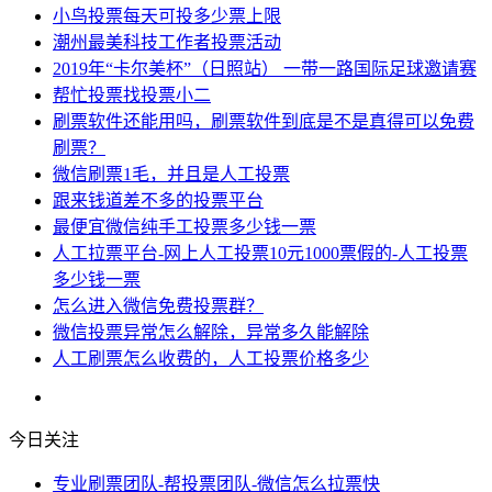
小鸟投票每天可投多少票上限
潮州最美科技工作者投票活动
2019年“卡尔美杯”（日照站） 一带一路国际足球邀请赛
帮忙投票找投票小二
刷票软件还能用吗，刷票软件到底是不是真得可以免费
刷票？
微信刷票1毛，并且是人工投票
跟来钱道差不多的投票平台
最便宜微信纯手工投票多少钱一票
人工拉票平台-网上人工投票10元1000票假的-人工投票
多少钱一票
怎么进入微信免费投票群？
微信投票异常怎么解除，异常多久能解除
人工刷票怎么收费的，人工投票价格多少
今日关注
专业刷票团队-帮投票团队-微信怎么拉票快