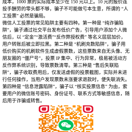
成本，1000 票的实际成本至少在 150 元以上。10 元的报价连
投手酬劳的零头都不够，骗子不可能做亏本生意，所谓的 “人
工投票” 必然是骗局。
微信人工投票的常见陷阱主要有四种。第一种是 “纯诈骗陷
阱”，骗子通过社交平台发布低价广告，引导用户添加个人微
信后，以 “定金”“激活费”“反作弊授权费” 等名义层层加价，
用户转账后被立即拉黑。第二种是 “机刷充数陷阱”，骗子用
低价购买的机刷软件生成虚假票数，这些票数来自无头像、无
朋友圈的 “僵尸号”，投票 IP 集中、行为异常，极易被活动方
反作弊系统识别，导致票数清零。第三种是 “售后失联陷
阱”，骗子收取费用后，仅发送虚假的投票截图，实际并未进
行任何操作，当用户发现票数未涨要求退款时，便失联消失。
第四种是 “信息泄露陷阱”，骗子以 “核实投票信息” 为由，索
要用户的微信账号密码、身份证号、联系方式等敏感信息，随
后用于诈骗或转售。