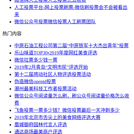
微信纯人工投票人工投票怎么收费
人工投票平台-网上投票刷票-微信刷投票会不会被看出
来
微信公众号投票微信投票人工刷票团队
热门内容
中原石油工程公司第二届“中原铁军十大杰出青年”投票
乐山味道TOP30•2019年度网红美食评选
微信拉票多少钱一票
2019年2月青岛“文明市民”评选开始
第十二届感动社区人物评选投票活动
伪造微信openid投票
潮州最美科技工作者投票活动
微信公众号阅读量怎么刷，刷公众号阅读量价格怎么收
费
飞鱼投票一票多少钱？微信投票最后一天冲刺多少
2019年北京市舌尖上的美食网络评选大赛
凰城御府园林代言人评选
通达商场最美商户评选