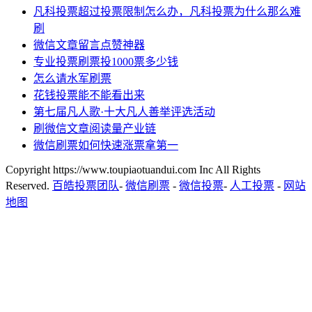
凡科投票超过投票限制怎么办，凡科投票为什么那么难
刷
微信文章留言点赞神器
专业投票刷票投1000票多少钱
怎么请水军刷票
花钱投票能不能看出来
第七届凡人歌·十大凡人善举评选活动
刷微信文章阅读量产业链
微信刷票如何快速涨票拿第一
Copyright https://www.toupiaotuandui.com Inc All Rights
Reserved.
百皓投票团队
-
微信刷票
-
微信投票
-
人工投票
-
网站
地图